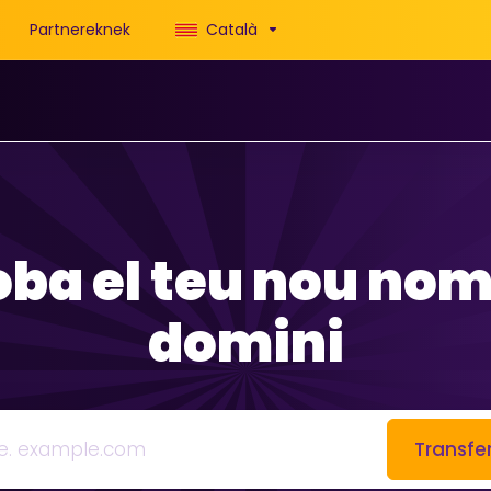
Partnereknek
Català
oba el teu nou nom
domini
Transfer