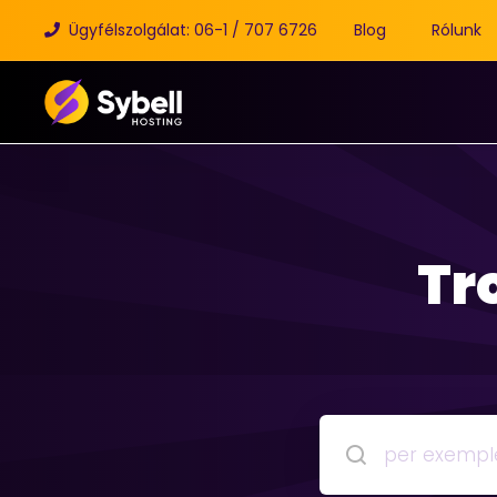
Ügyfélszolgálat: 06-1 / 707 6726
Blog
Rólunk
Tr