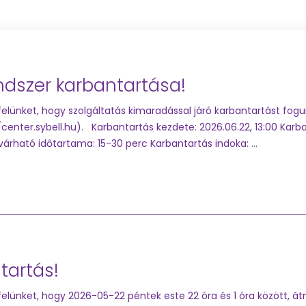
ndszer karbantartása!
elünket, hogy szolgáltatás kimaradással járó karbantartást fogu
/center.sybell.hu). Karbantartás kezdete: 2026.06.22, 13:00 Karb
várható időtartama: 15-30 perc Karbantartás indoka: ...
tartás!
elünket, hogy 2026-05-22 péntek este 22 óra és 1 óra között, á