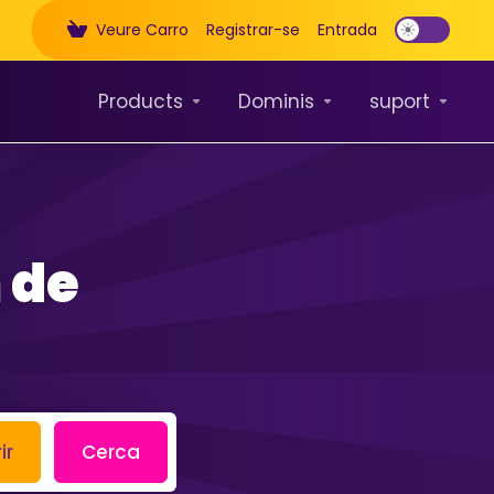
Veure Carro
Registrar-se
Entrada
Products
Dominis
suport
 de
ir
Cerca