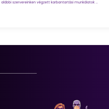
 alábbi szervereinken végzett karbantartási munkálatok ...