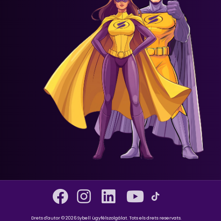
Drets d'autor © 2026 Sybell ügyfélszolgálat. Tots els drets reservats.