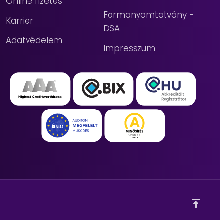
Online fizetés
Formanyomtatvány -
Karrier
DSA
Adatvédelem
Impresszum