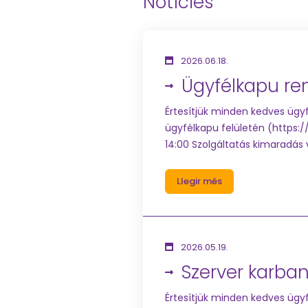
Notícies
2026.06.18.
Ügyfélkapu re
Értesítjük minden kedves ügyf
ügyfélkapu felületén (https:/
14:00 Szolgáltatás kimaradás 
Llegir més
2026.05.19.
Szerver karban
Értesítjük minden kedves ügyf