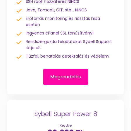
SSH root hozzáférés NINCS
Java, Tomcat, GIT, stb... NINCS
Erőforrás monitoring és riasztás hiba
esetén
Ingyenes cPanel SSL tanúsítvány!
Rendszergazda feladatokat Sybell Support
látja el!
Tűzfal, behatolás detektálás és védelem
Megrendelés
Sybell Super Power 8
Kezdve