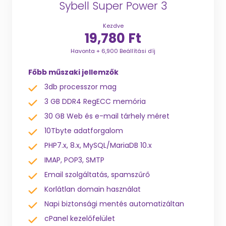
Sybell Super Power 3
Kezdve
19,780 Ft
Havonta + 6,900 Beállítási díj
Főbb műszaki jellemzők
3db processzor mag
3 GB DDR4 RegECC memória
30 GB Web és e-mail tárhely méret
10Tbyte adatforgalom
PHP7.x, 8.x, MySQL/MariaDB 10.x
IMAP, POP3, SMTP
Email szolgáltatás, spamszűrő
Korlátlan domain használat
Napi biztonsági mentés automatizáltan
cPanel kezelőfelület