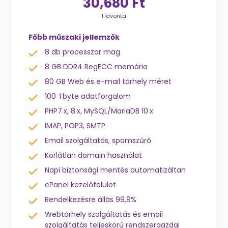
30,680 Ft
Havonta
Főbb műszaki jellemzők
8 db processzor mag
8 GB DDR4 RegECC memória
80 GB Web és e-mail tárhely méret
100 Tbyte adatforgalom
PHP7.x, 8.x, MySQL/MariaDB 10.x
IMAP, POP3, SMTP
Email szolgáltatás, spamszűrő
Korlátlan domain használat
Napi biztonsági mentés automatizáltan
cPanel kezelőfelület
Rendelkezésre állás 99,9%
Webtárhely szolgáltatás és email
szolgáltatás teljeskörű rendszergazdai