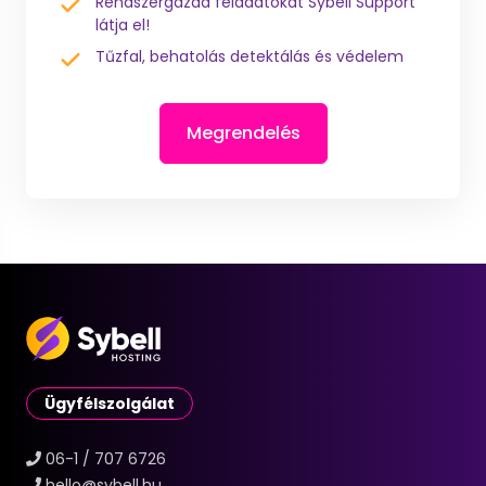
Rendszergazda feladatokat Sybell Support
látja el!
Tűzfal, behatolás detektálás és védelem
Megrendelés
Ügyfélszolgálat
06-1 / 707 6726
hello@sybell.hu