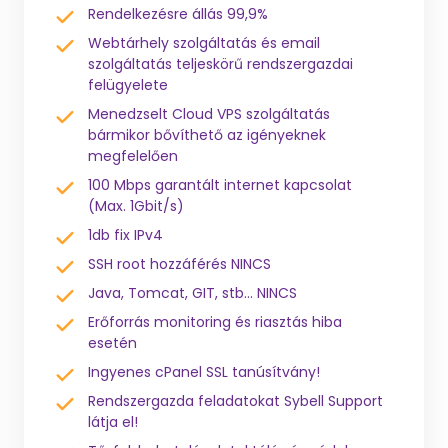
Rendelkezésre állás 99,9%
Webtárhely szolgáltatás és email
szolgáltatás teljeskörű rendszergazdai
felügyelete
Menedzselt Cloud VPS szolgáltatás
bármikor bővíthető az igényeknek
megfelelően
100 Mbps garantált internet kapcsolat
(Max. 1Gbit/s)
1db fix IPv4
SSH root hozzáférés NINCS
Java, Tomcat, GIT, stb... NINCS
Erőforrás monitoring és riasztás hiba
esetén
Ingyenes cPanel SSL tanúsítvány!
Rendszergazda feladatokat Sybell Support
látja el!