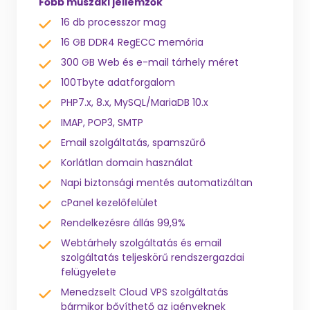
Főbb műszaki jellemzők
16 db processzor mag
16 GB DDR4 RegECC memória
300 GB Web és e-mail tárhely méret
100Tbyte adatforgalom
PHP7.x, 8.x, MySQL/MariaDB 10.x
IMAP, POP3, SMTP
Email szolgáltatás, spamszűrő
Korlátlan domain használat
Napi biztonsági mentés automatizáltan
cPanel kezelőfelület
Rendelkezésre állás 99,9%
Webtárhely szolgáltatás és email
szolgáltatás teljeskörű rendszergazdai
felügyelete
Menedzselt Cloud VPS szolgáltatás
bármikor bővíthető az igényeknek