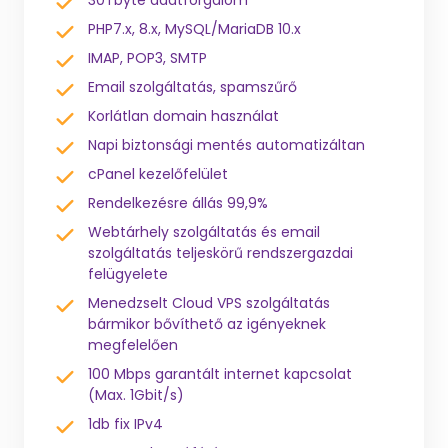
30Tbyte adatforgalom
PHP7.x, 8.x, MySQL/MariaDB 10.x
IMAP, POP3, SMTP
Email szolgáltatás, spamszűrő
Korlátlan domain használat
Napi biztonsági mentés automatizáltan
cPanel kezelőfelület
Rendelkezésre állás 99,9%
Webtárhely szolgáltatás és email
szolgáltatás teljeskörű rendszergazdai
felügyelete
Menedzselt Cloud VPS szolgáltatás
bármikor bővíthető az igényeknek
megfelelően
100 Mbps garantált internet kapcsolat
(Max. 1Gbit/s)
1db fix IPv4