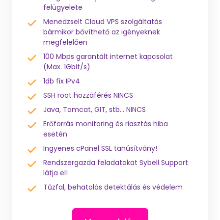
felügyelete
Menedzselt Cloud VPS szolgáltatás
bármikor bővíthető az igényeknek
megfelelően
100 Mbps garantált internet kapcsolat
(Max. 1Gbit/s)
1db fix IPv4
SSH root hozzáférés NINCS
Java, Tomcat, GIT, stb... NINCS
Erőforrás monitoring és riasztás hiba
esetén
Ingyenes cPanel SSL tanúsítvány!
Rendszergazda feladatokat Sybell Support
látja el!
Tűzfal, behatolás detektálás és védelem