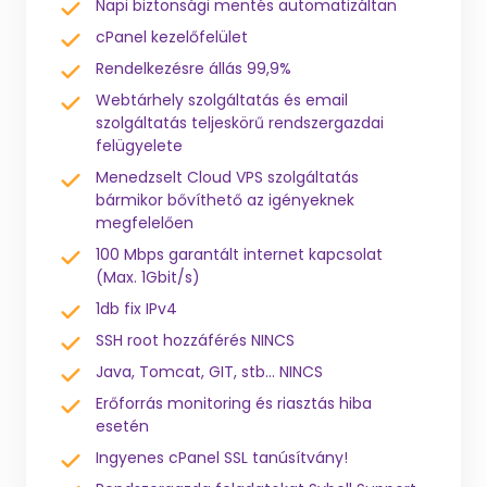
Napi biztonsági mentés automatizáltan
cPanel kezelőfelület
Rendelkezésre állás 99,9%
Webtárhely szolgáltatás és email
szolgáltatás teljeskörű rendszergazdai
felügyelete
Menedzselt Cloud VPS szolgáltatás
bármikor bővíthető az igényeknek
megfelelően
100 Mbps garantált internet kapcsolat
(Max. 1Gbit/s)
1db fix IPv4
SSH root hozzáférés NINCS
Java, Tomcat, GIT, stb... NINCS
Erőforrás monitoring és riasztás hiba
esetén
Ingyenes cPanel SSL tanúsítvány!