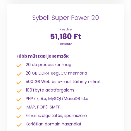
Sybell Super Power 20
Kezdve
51,180 Ft
Havonta
Főbb műszaki jellemzők
20 db processzor mag
20 GB DDR4 RegECC memória
500 GB Web és e-mail tárhely méret
100Tbyte adatforgalom
PHP7.x, 8.x, MySQL/MariaDB 10.x
IMAP, POP3, SMTP
Email szolgáltatás, spamszűrő
Korlátlan domain használat