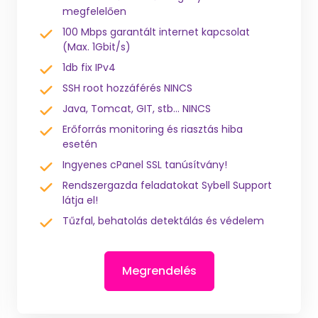
megfelelően
100 Mbps garantált internet kapcsolat
(Max. 1Gbit/s)
1db fix IPv4
SSH root hozzáférés NINCS
Java, Tomcat, GIT, stb... NINCS
Erőforrás monitoring és riasztás hiba
esetén
Ingyenes cPanel SSL tanúsítvány!
Rendszergazda feladatokat Sybell Support
látja el!
Tűzfal, behatolás detektálás és védelem
Megrendelés