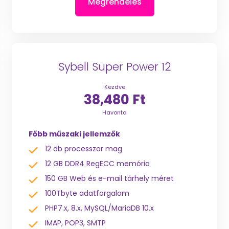
Megrendelés
Sybell Super Power 12
Kezdve
38,480 Ft
Havonta
Főbb műszaki jellemzők
12 db processzor mag
12 GB DDR4 RegECC memória
150 GB Web és e-mail tárhely méret
100Tbyte adatforgalom
PHP7.x, 8.x, MySQL/MariaDB 10.x
IMAP, POP3, SMTP