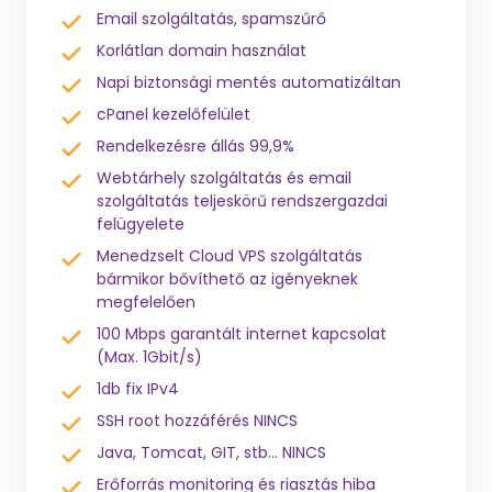
Email szolgáltatás, spamszűrő
Korlátlan domain használat
Napi biztonsági mentés automatizáltan
cPanel kezelőfelület
Rendelkezésre állás 99,9%
Webtárhely szolgáltatás és email
szolgáltatás teljeskörű rendszergazdai
felügyelete
Menedzselt Cloud VPS szolgáltatás
bármikor bővíthető az igényeknek
megfelelően
100 Mbps garantált internet kapcsolat
(Max. 1Gbit/s)
1db fix IPv4
SSH root hozzáférés NINCS
Java, Tomcat, GIT, stb... NINCS
Erőforrás monitoring és riasztás hiba