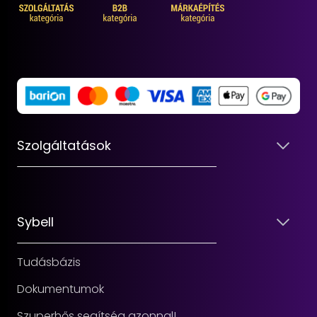
Szolgáltatások
Sybell
Tudásbázis
Dokumentumok
Szuperhős segítség azonnal!