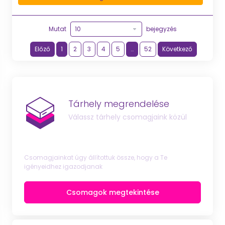
Mutat
bejegyzés
Előző
1
2
3
4
5
…
52
Következő
Tárhely megrendelése
Válassz tárhely csomagjaink közül
Csomagjainkat úgy állítottuk össze, hogy a Te
igényeidhez igazodjanak
Csomagok megtekintése