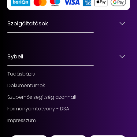
Szolgáltatások
Sybell
Tudásbázis
Dokumentumok
Szuperhős segítség azonnal!
Formanyomtatvány - DSA
Impresszum