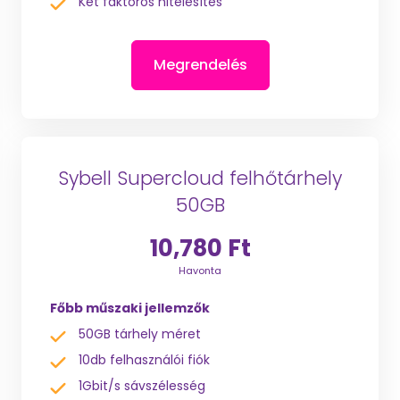
Két faktoros hitelesítés
Megrendelés
Sybell Supercloud felhőtárhely
50GB
10,780 Ft
Havonta
Főbb műszaki jellemzők
50GB tárhely méret
10db felhasználói fiók
1Gbit/s sávszélesség