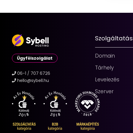
Szolgáltatá
Domain
Ügyfélszolgálat
Tárhely
06-1 / 707 6726
Levelezés
hello@sybell.hu
Szerver