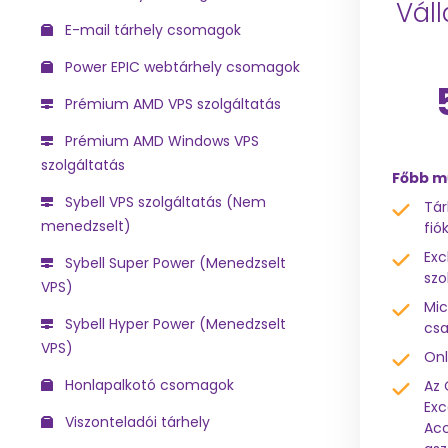
Váll
E-mail tárhely csomagok
Power EPIC webtárhely csomagok
Prémium AMD VPS szolgáltatás
Prémium AMD Windows VPS
szolgáltatás
Főbb m
Sybell VPS szolgáltatás (Nem
Tár
menedzselt)
fió
Exc
Sybell Super Power (Menedzselt
szo
VPS)
Mic
Sybell Hyper Power (Menedzselt
csa
VPS)
Onl
Honlapalkotó csomagok
Az 
Exc
Viszonteladói tárhely
Acc