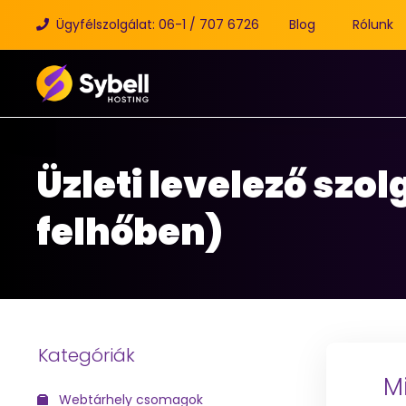
Ügyfélszolgálat: 06-1 / 707 6726
Blog
Rólunk
Üzleti levelező szo
felhőben)
Kategóriák
M
Webtárhely csomagok