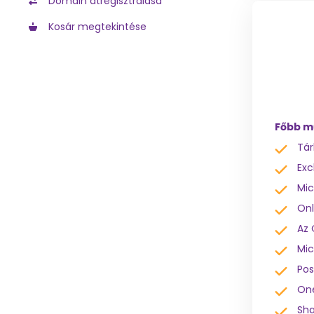
Domain átregisztrálása
Kosár megtekintése
Főbb m
Tár
Exc
Mic
Onl
Az 
Mic
Pos
On
Sha