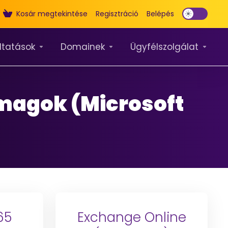
Kosár megtekintése
Regisztráció
Belépés
ltatások
Domainek
Ügyfélszolgálat
somagok (Microsoft
65
Exchange Online