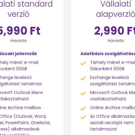
alati standard
Vállalati
verzió
alapverzi
5,990 Ft
2,990 F
Havonta
Havonta
űszaki jellemzők
Adatbázis szolgáltatás
hely méret e-mail
Tárhely méret e-mai
konként 50GB
fiókonként 50GB
hange levelező
Exchange levelező
lgáltatást tartalmaz
szolgáltatást tartalm
rosoft Outlook kliens
Microsoft Outlook kli
tlakoztatható
csatlakoztatható
ine Archive mailbox
Online Archive mailb
Office (Outlook, Word,
Az Office alkalmazás
el, PowerPoint, OneNote,
asztali verzióját nem
ess) alkalmazások
tartalmazza!