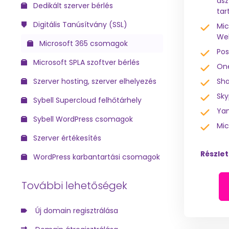
asz
Dedikált szerver bérlés
tar
Digitális Tanúsítvány (SSL)
Mic
We
Microsoft 365 csomagok
Pos
Microsoft SPLA szoftver bérlés
On
Szerver hosting, szerver elhelyezés
Sha
Sky
Sybell Supercloud felhőtárhely
Ya
Sybell WordPress csomagok
Mic
Szerver értékesítés
Részle
WordPress karbantartási csomagok
További lehetőségek
Új domain regisztrálása