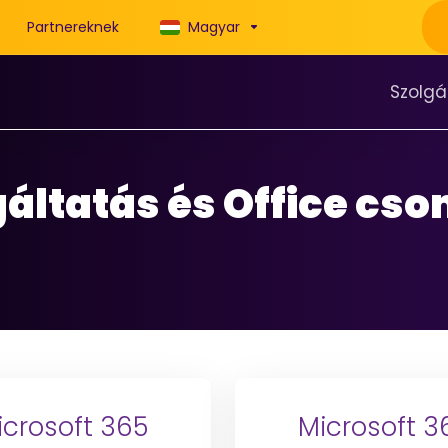
Partnereknek
Magyar
Szolgá
lgáltatás és Office c
icrosoft 365
Microsoft 3