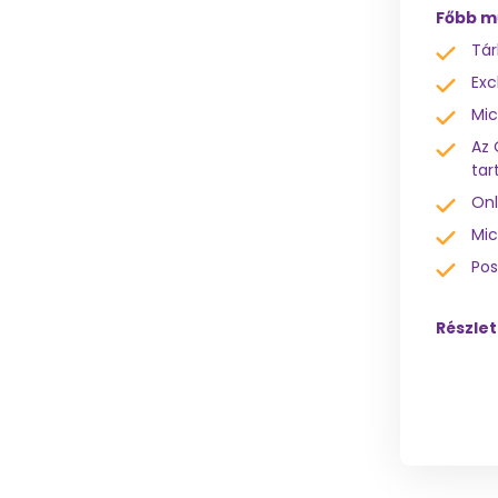
Főbb m
Tár
Exc
Mic
Az 
tar
Onl
Mic
Pos
Részle