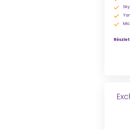
Sky
Ya
Mic
Részle
Exc