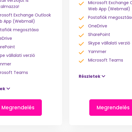
tali verzióját is
Microsoft Exchange 
talmazza!
Web App (Webmail)
rosoft Exchange Outlook
Postafiók megosztás
b App (Webmail)
OneDrive
tafiók megosztása
SharePoint
eDrive
Skype vállalati verzió
rePoint
Yammer
pe vállalati verzió
Microsoft Teams
mmer
rosoft Teams
Részletek
tek
Megrendelés
Megrendelés