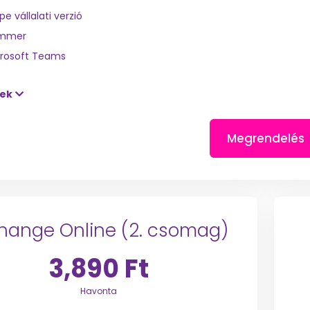
pe vállalati verzió
mmer
rosoft Teams
tek
Megrendelés
hange Online (2. csomag)
3,890 Ft
Havonta