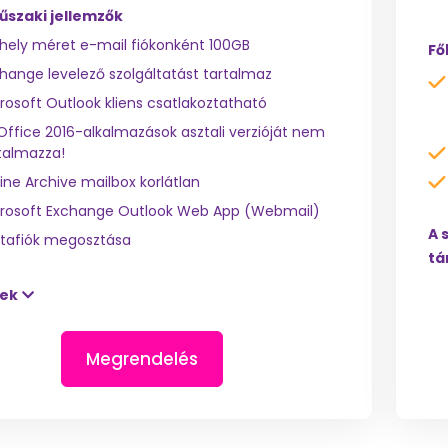
űszaki jellemzők
hely méret e-mail fiókonként 100GB
Fő
hange levelező szolgáltatást tartalmaz
rosoft Outlook kliens csatlakoztatható
Office 2016-alkalmazások asztali verzióját nem
talmazza!
ine Archive mailbox korlátlan
rosoft Exchange Outlook Web App (Webmail)
A 
tafiók megosztása
tá
tek
Megrendelés