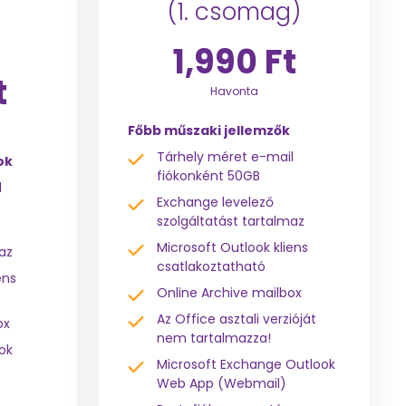
(1. csomag)
ó
1,990 Ft
t
Havonta
Főbb műszaki jellemzők
Tárhely méret e-mail
ok
fiókonként 50GB
l
Exchange levelező
szolgáltatást tartalmaz
Microsoft Outlook kliens
az
csatlakoztatható
ens
Online Archive mailbox
Az Office asztali verzióját
ox
nem tartalmazza!
ok
Microsoft Exchange Outlook
Web App (Webmail)