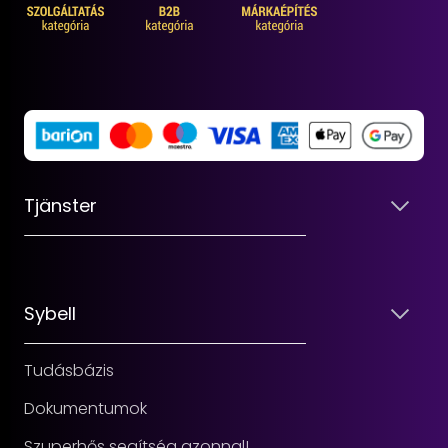
Tjänster
Sybell
Tudásbázis
Dokumentumok
Szuperhős segítség azonnal!