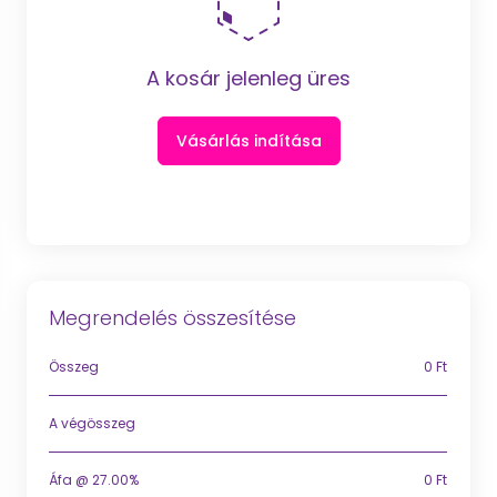
A kosár jelenleg üres
Vásárlás indítása
Megrendelés összesítése
Összeg
0 Ft
A végösszeg
Áfa @ 27.00%
0 Ft