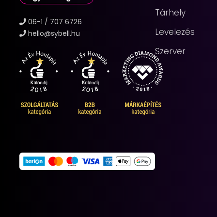
Tárhely
06-1 / 707 6726
Levelezés
hello@sybell.hu
Szerver