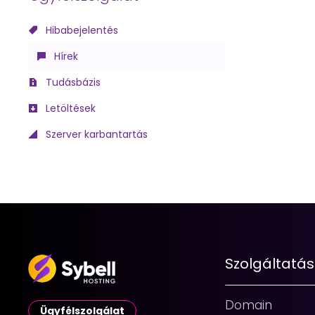
Hibabejelentés
Hírek
Tudásbázis
Letöltések
Szerver karbantartás
Szolgáltatá
Domain
Ügyfélszolgálat