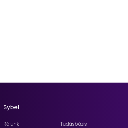
Sybell
Rólunk
Tudásbázis