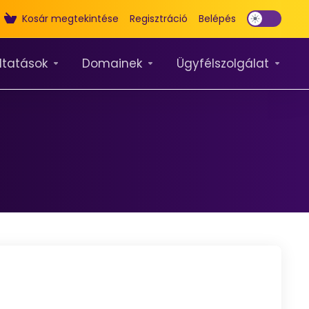
Kosár megtekintése
Regisztráció
Belépés
ltatások
Domainek
Ügyfélszolgálat