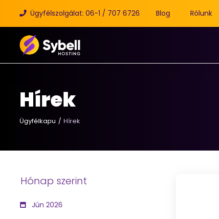
Ügyfélszolgálat: 06-1 / 707 6726
Blog
Rólunk
Hírek
Ügyfélkapu
Hírek
Hónap szerint
Jún 2026