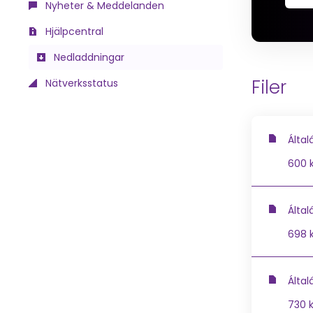
Nyheter & Meddelanden
Hjälpcentral
Nedladdningar
Filer
Nätverksstatus
Által
600 
Által
698 
Által
730 