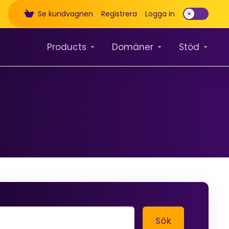
Se kundvagnen
Registrera
Logga in
Products
Domäner
Stöd
Sök