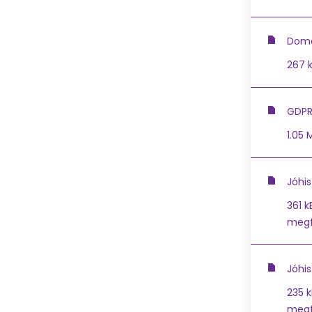
Doma
267 
GDPR
1.05 
Jóhis
361 k
megfe
Jóhi
235 k
megfe