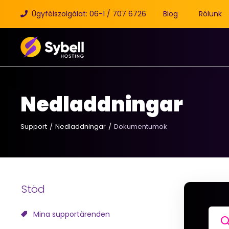
Ügyfélszolgálat: 06-1 / 707 6726
Blog
Rólunk
Nedladdningar
Support
Nedladdningar
Dokumentumok
Stöd
Mina supportärenden