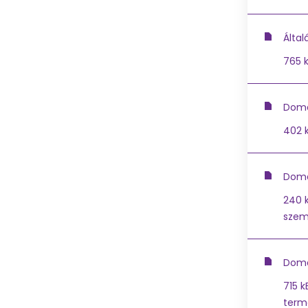
Által
765 
Doma
402 
Domai
240 
szem
Doma
715 k
term