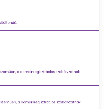
itöltendő.
iszeműen, a domainregisztrációs szabályzatnak
hiszeműen, a domainregisztrációs szabályzatnak