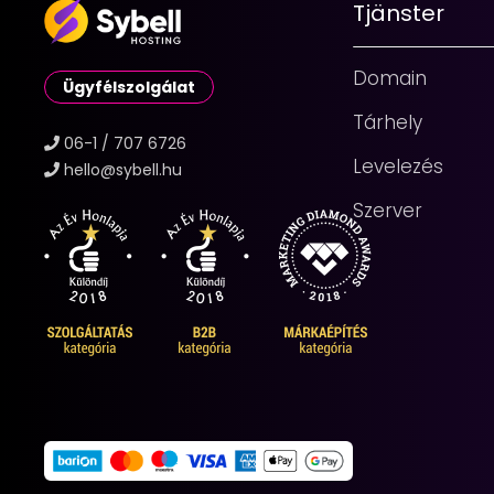
Tjänster
Domain
Ügyfélszolgálat
Tárhely
06-1 / 707 6726
Levelezés
hello@sybell.hu
Szerver