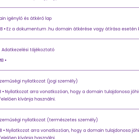
in igénylő és átkérő lap
kB
Ez a dokumentum .hu domain átkérése vagy átírása esetén k
 Adatkezelési tájékoztató
MB
zeműségi nyilatkozat (jogi személy)
B
Nyilatkozat arra vonatkozóan, hogy a domain tulajdonosa jóh
lelően kívánja használni.
szeműségi nyilatkozat (természetes személy)
B
Nyilatkozat arra vonatkozóan, hogy a domain tulajdonosa jó
lelően kívánja használni.