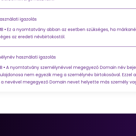
sználati igazolás
MB
Ez a nyomtatvány abban az esetben szükséges, ha márkané
éges az eredeti névbirtokostól.
élynév használati igazolás
kB
A nyomtatvány személynévvel megegyező Domain név bejeg
tulajdonosa nem egyezik meg a személynév birtokosával. Ezzel 
 a nevével megegyező Domain nevet helyette más személy vagy 