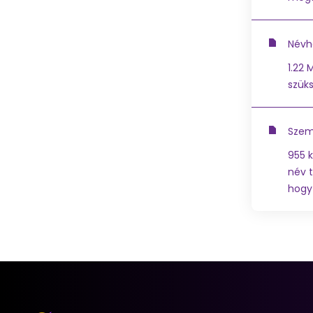
Névha
1.22 
szüks
Szem
955 
név 
hogy