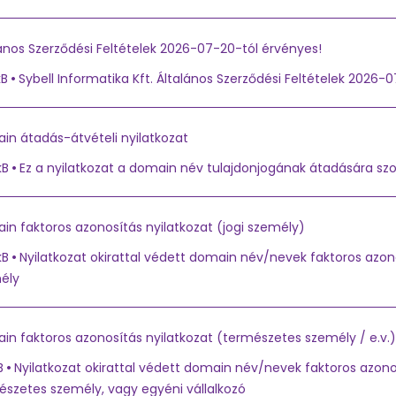
ános Szerződési Feltételek 2026-07-20-tól érvényes!
kB
Sybell Informatika Kft. Általános Szerződési Feltételek 2026-
in átadás-átvételi nyilatkozat
kB
Ez a nyilatkozat a domain név tulajdonjogának átadására szol
n faktoros azonosítás nyilatkozat (jogi személy)
kB
Nyilatkozat okirattal védett domain név/nevek faktoros azon
ély
in faktoros azonosítás nyilatkozat (természetes személy / e.v.)
B
Nyilatkozat okirattal védett domain név/nevek faktoros azon
észetes személy, vagy egyéni vállalkozó