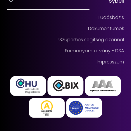
Sybell
Tudásbázis
Dokumentumok
Szuperhős segítség azonnal!
Formanyomtatvány - DSA
Impresszum