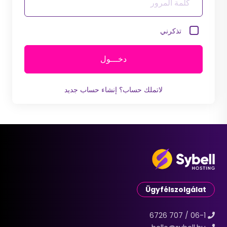
تذكرني
دخـــول
لاتملك حساب؟
إنشاء حساب جديد
Ügyfélszolgálat
06-1 / 707 6726