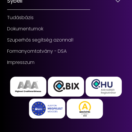
Sybell
Tudásbázis
Dokumentumok
Szuperhős segítség azonnal!
Formanyomtatvány - DSA
Impresszum