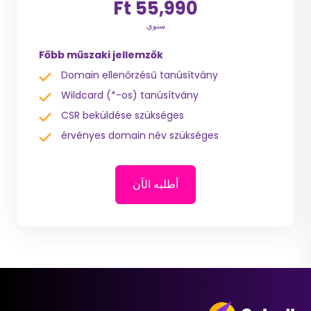
55,990 Ft
سنوي
Főbb műszaki jellemzők
Domain ellenőrzésű tanúsítvány
Wildcard (*-os) tanúsítvány
CSR beküldése szükséges
érvényes domain név szükséges
أطلبه الآن