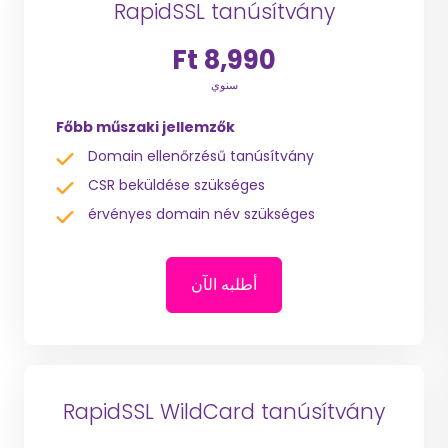
RapidSSL tanúsítvány
8,990 Ft
سنوي
Főbb műszaki jellemzők
Domain ellenőrzésű tanúsítvány
CSR beküldése szükséges
érvényes domain név szükséges
أطلبه الآن
RapidSSL WildCard tanúsítvány