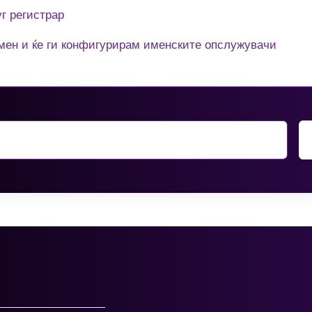
г регистрар
мен и ќе ги конфигурирам именските опслужувачи