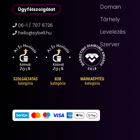
Domain
Ügyfélszolgálat
Tárhely
06-1 / 707 6726
Levelezés
hello@sybell.hu
Szerver