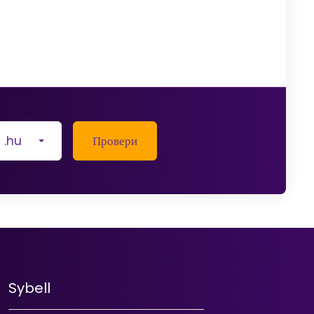
.hu
Провери
Sybell