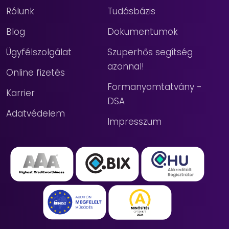
Rólunk
Tudásbázis
Blog
Dokumentumok
Ügyfélszolgálat
Szuperhős segítség
azonnal!
Online fizetés
Formanyomtatvány -
Karrier
DSA
Adatvédelem
Impresszum