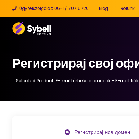
Ügyfélszolgálat: 06-1 / 707 6726
Blog
Rólunk
Регистрирај свој оф
Selected Product:
E-mail tárhely csomagok - E-mail fiók
Регистрирај нов домен