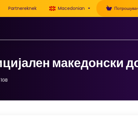
Partnereknek
Macedonian
Потрошувач
ицијален македонски д
 1GB