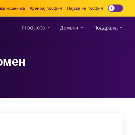
ка кошничка
Креирај профил
Најава на профил
Products
Домени
Поддршка
омен