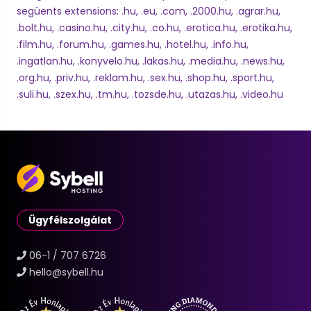
següents extensions: .hu, .eu, .com, .2000.hu, .agrar.hu,
.bolt.hu, .casino.hu, .city.hu, .co.hu, .erotica.hu, .erotika.hu,
.film.hu, .forum.hu, .games.hu, .hotel.hu, .info.hu,
.ingatlan.hu, .konyvelo.hu, .lakas.hu, .media.hu, .news.hu,
.org.hu, .priv.hu, .reklam.hu, .sex.hu, .shop.hu, .sport.hu,
.suli.hu, .szex.hu, .tm.hu, .tozsde.hu, .utazas.hu, .video.hu
Ügyfélszolgálat
06-1 / 707 6726
hello@sybell.hu