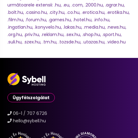
următoarele extensii: .hu, .eu, .com, .2000.hu, .agrar.hu,
.bolt.hu, .casino.hu, .city.hu, .co.hu, .erotica.hu, .erotika.hu,
.film.hu, .forum.hu, .games.hu, .hotel.hu, .info.hu,
.ingatlan.hu, .konyvelo.hu, .lakas.hu, .media.hu, .news.hu,
.org.hu, .priv.hu, .reklam.hu, .sex.hu, .shop.hu, .sport.hu,
.suli.hu, .szex.hu, .tm.hu, .tozsde.hu, .utazas.hu, .video.hu
Ügyfélszolgálat
06-1 / 707 6726
hello@sybell.hu