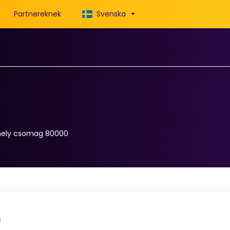
Partnereknek
Svenska
rhely csomag 80000
n