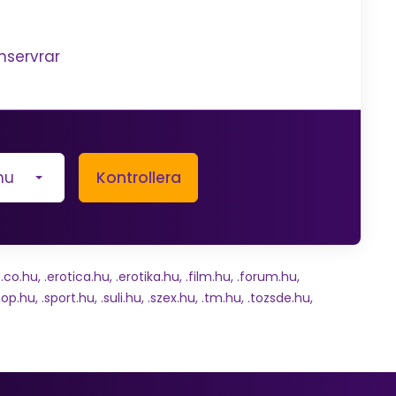
nservrar
hu
Kontrollera
o.hu, .erotica.hu, .erotika.hu, .film.hu, .forum.hu,
op.hu, .sport.hu, .suli.hu, .szex.hu, .tm.hu, .tozsde.hu,