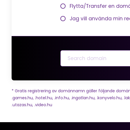
Flytta/Transfer en domä
Jag vill använda min 
* Gratis registrering av domännamn gäller följande domäner: .h
.games.hu, .hotel.hu, .info.hu, .ingatlan.hu, .konyvelo.hu, .lak
.utazas.hu, .video.hu