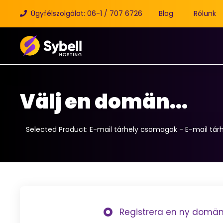
Ügyfélszolgálat: 06-1 / 707 6726
Blog
Rólunk
Välj en domän...
Selected Product:
E-mail tárhely csomagok - E-mail tá
Registrera en ny domä