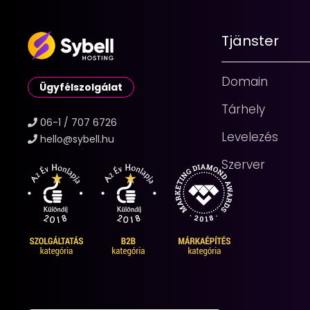
Tjänster
Domain
Ügyfélszolgálat
Tárhely
06-1 / 707 6726
Levelezés
hello@sybell.hu
Szerver