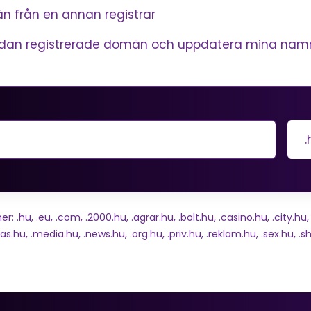
n från en annan registrar
redan registrerade domän och uppdatera mina nam
.
u, .eu, .com, .2000.hu, .agrar.hu, .bolt.hu, .casino.hu, .city.hu, .c
as.hu, .media.hu, .news.hu, .org.hu, .priv.hu, .reklam.hu, .sex.hu, .sh