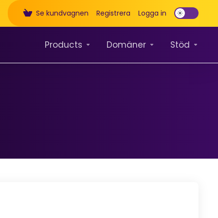
Se kundvagnen
Registrera
Logga in
Products
Domäner
Stöd