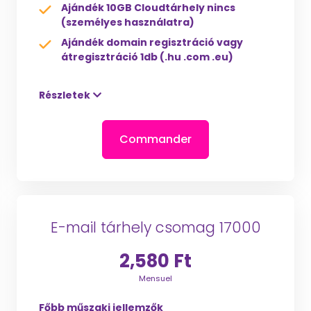
Ajándék 10GB Cloudtárhely nincs
(személyes használatra)
Ajándék domain regisztráció vagy
átregisztráció 1db (.hu .com .eu)
Részletek
Commander
E-mail tárhely csomag 17000
2,580 Ft
Mensuel
Főbb műszaki jellemzők