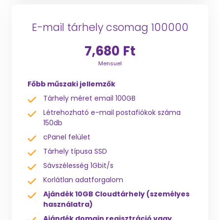
E-mail tárhely csomag 100000
7,680 Ft
Mensuel
Főbb műszaki jellemzők
Tárhely méret email 100GB
Létrehozható e-mail postafiókok száma
150db
cPanel felület
Tárhely típusa SSD
Sávszélesség 1Gbit/s
Korlátlan adatforgalom
Ajándék 10GB Cloudtárhely (személyes
használatra)
Ajándék domain regisztráció vagy