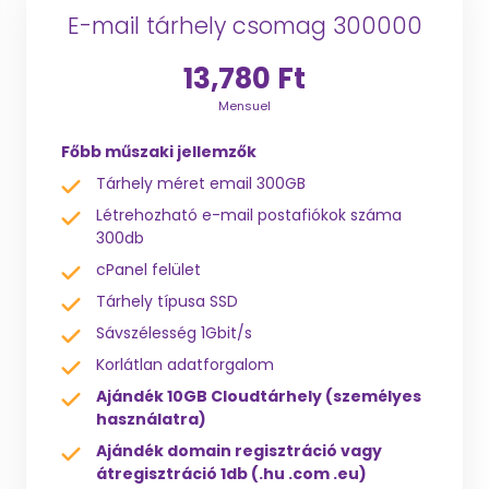
E-mail tárhely csomag 300000
13,780 Ft
Mensuel
Főbb műszaki jellemzők
Tárhely méret email 300GB
Létrehozható e-mail postafiókok száma
300db
cPanel felület
Tárhely típusa SSD
Sávszélesség 1Gbit/s
Korlátlan adatforgalom
Ajándék 10GB Cloudtárhely (személyes
használatra)
Ajándék domain regisztráció vagy
átregisztráció 1db (.hu .com .eu)