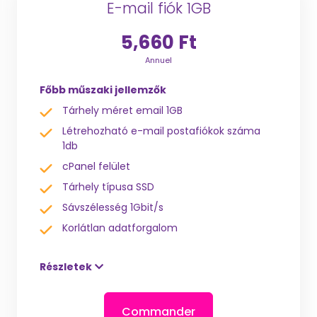
E-mail fiók 1GB
5,660 Ft
Annuel
Főbb műszaki jellemzők
Tárhely méret email 1GB
Létrehozható e-mail postafiókok száma
1db
cPanel felület
Tárhely típusa SSD
Sávszélesség 1Gbit/s
Korlátlan adatforgalom
Részletek
Commander