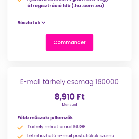
átregisztráció 1db (.hu .com .eu)
Részletek
Commander
E-mail tárhely csomag 160000
8,910 Ft
Mensuel
Főbb műszaki jellemzők
Tárhely méret email 160GB
Létrehozható e-mail postafiókok száma