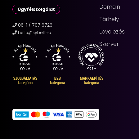
Domain
Ügyfélszolgálat
Tárhely
06-1 / 707 6726
Levelezés
hello@sybell.hu
Szerver