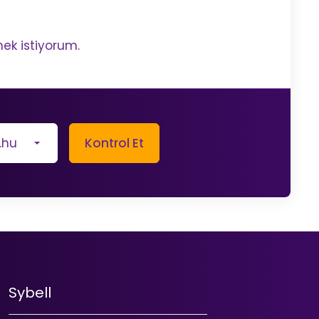
ek istiyorum.
.hu
Kontrol Et
Sybell