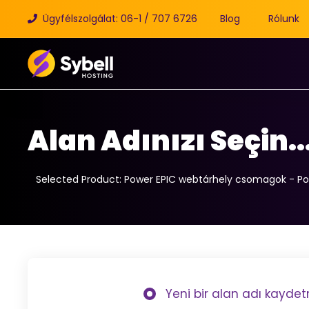
Ügyfélszolgálat: 06-1 / 707 6726
Blog
Rólunk
Alan Adınızı Seçin..
Selected Product:
Power EPIC webtárhely csomagok - P
Yeni bir alan adı kaydet