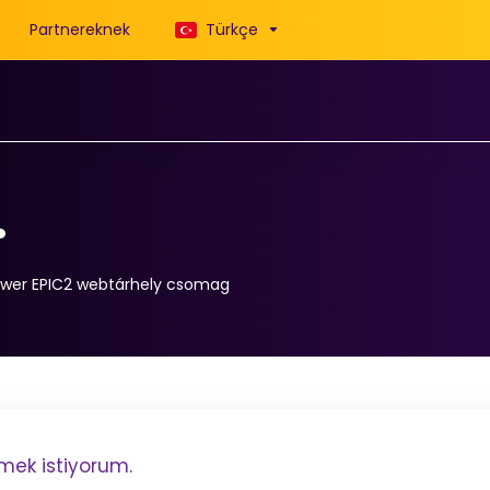
Partnereknek
Türkçe
.
ower EPIC2 webtárhely csomag
mek istiyorum.