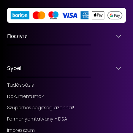
Послуги
Sybell
Tudásbázis
Dokumentumok
Szuperhős segítség azonnal!
Formanyomtatvány - DSA
Impresszum