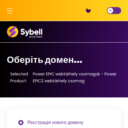
Оберіть домен...
Selected
Power EPIC webtárhely csomagok - Power
Product:
EPIC2 webtárhely csomag
Реєстрація нового домену