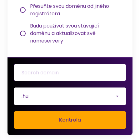
Přesuňte svou doménu od jiného
registrátora
Budu používat svou stávající
doménu a aktualizovat své
nameservery
.hu
Kontrola