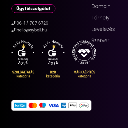
Domain
Ügyfélszolgálat
Tárhely
06-1 / 707 6726
Levelezés
hello@sybell.hu
Szerver