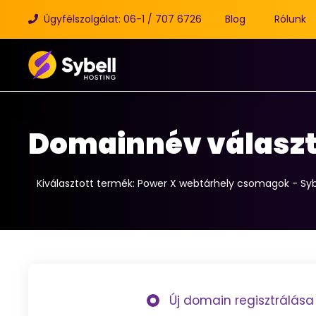
Ügyfélszolgálat: 06-1 / 707 6726
Blog
Rólunk
Domainnév választ
Kiválasztott termék:
Power X webtárhely csomagok - Syb
Új domain regisztrálása