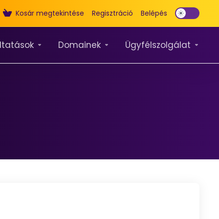
Kosár megtekintése
Regisztráció
Belépés
ltatások
Domainek
Ügyfélszolgálat