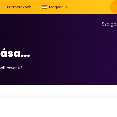
Partnereknek
Magyar
Szolgá
ása...
ell Power X2