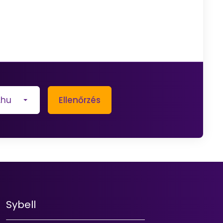
.hu
Ellenőrzés
Sybell