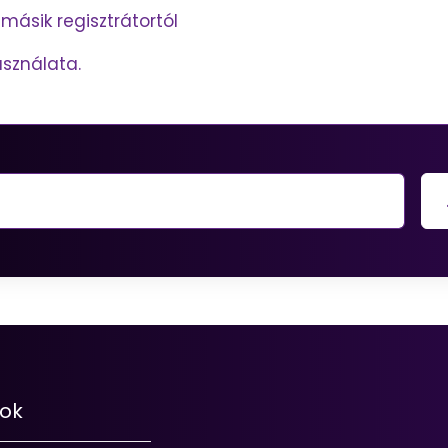
másik regisztrátortól
sználata.
sok