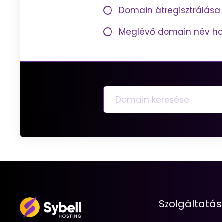
Domain átregisztrálása 
Meglévő domain név ha
Szolgáltatá