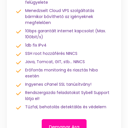
felügyelete
Menedzselt Cloud VPS szolgáltatás
bármikor bővíthető az igényeknek
megfelelően
1Gbps garantált internet kapcsolat (Max.
10Gbit/s)
1db fix IPv4
SSH root hozzáférés NINCS
Java, Tomcat, GIT, stb... NINCS
Erőforrás monitoring és riasztás hiba
esetén
Ingyenes cPanel SSL tanúsítvány!
Rendszergazda feladatokat Sybell Support
látja el!
Tűzfal, behatolás detektálás és védelem
Demanar Ara