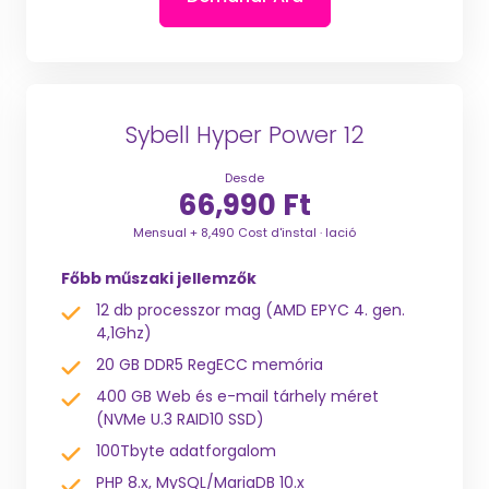
Sybell Hyper Power 12
Desde
66,990 Ft
Mensual + 8,490 Cost d'instal · lació
Főbb műszaki jellemzők
12 db processzor mag (AMD EPYC 4. gen.
4,1Ghz)
20 GB DDR5 RegECC memória
400 GB Web és e-mail tárhely méret
(NVMe U.3 RAID10 SSD)
100Tbyte adatforgalom
PHP 8.x, MySQL/MariaDB 10.x