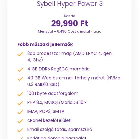
Sybell Hyper Power 3
Desde
29,990 Ft
Mensual + 8,490 Cost d'instal · lació
Főbb műszaki jellemzők
3db processzor mag (AMD EPYC 4. gen.
4,1Ghz)
4 GB DDR5 RegECC memória
40 GB Web és e-mail tárhely méret (NVMe
U.3 RAID10 SSD)
100Tbyte adatforgalom
PHP 8.x, MySQL/MariaDB 10.x
IMAP, POP3, SMTP
cPanel kezelőfelület
Email szolgáltatás, spamszűrő
Korlátlan domain használat