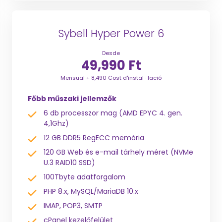
Sybell Hyper Power 6
Desde
49,990 Ft
Mensual + 8,490 Cost d'instal · lació
Főbb műszaki jellemzők
6 db processzor mag (AMD EPYC 4. gen.
4,1Ghz)
12 GB DDR5 RegECC memória
120 GB Web és e-mail tárhely méret (NVMe
U.3 RAID10 SSD)
100Tbyte adatforgalom
PHP 8.x, MySQL/MariaDB 10.x
IMAP, POP3, SMTP
cPanel kezelőfelület