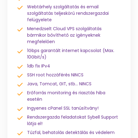
Webtárhely szolgáltatás és email
szolgáltatás teljeskörű rendszergazdai
felügyelete
Menedzselt Cloud VPS szolgáltatás
bármikor bővíthető az igényeknek
megfelelően
1Gbps garantált internet kapcsolat (Max.
10Gbit/s)
1db fix IPv4
SSH root hozzáférés NINCS
Java, Tomcat, GIT, stb... NINCS
Erőforrás monitoring és riasztás hiba
esetén
Ingyenes cPanel SSL tanúsítvány!
Rendszergazda feladatokat Sybell Support
látja el!
Tűzfal, behatolás detektálás és védelem