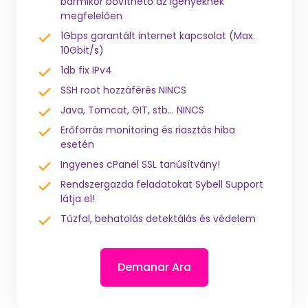
bármikor bővíthető az igényeknek
megfelelően
1Gbps garantált internet kapcsolat (Max.
10Gbit/s)
1db fix IPv4
SSH root hozzáférés NINCS
Java, Tomcat, GIT, stb... NINCS
Erőforrás monitoring és riasztás hiba
esetén
Ingyenes cPanel SSL tanúsítvány!
Rendszergazda feladatokat Sybell Support
látja el!
Tűzfal, behatolás detektálás és védelem
Demanar Ara