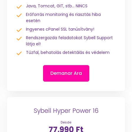
Java, Tomcat, GIT, stb... NINCS
Erőforrás monitoring és riasztás hiba
esetén
Ingyenes cPanel SSL tanúsítvány!
Rendszergazda feladatokat Sybell Support
látja el!
Tűzfal, behatolás detektálás és védelem
Demanar Ara
Sybell Hyper Power 16
Desde
77,990 Ft