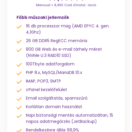
Mensual + 8,490 Cost d'instal · lació
Főbb műszaki jellemzők
16 db processzor mag (AMD EPYC 4. gen.
4,1Ghz)
26 GB DDR5 RegECC memória
800 GB Web és e-mail tárhely méret
(NVMe U.3 RAID10 SSD)
100Tbyte adatforgalom
PHP 8.x, MySQL/MariaDB 10.x
IMAP, POP3, SMTP
cPanel kezelőfelület
Email szolgáltatás, spamszűrő
Korlátlan domain használat
Napi biztonsági mentés automatizáltan, 15
napos adatmegőrzés (JetBackup)
Rendelkezésre állás 99,9%