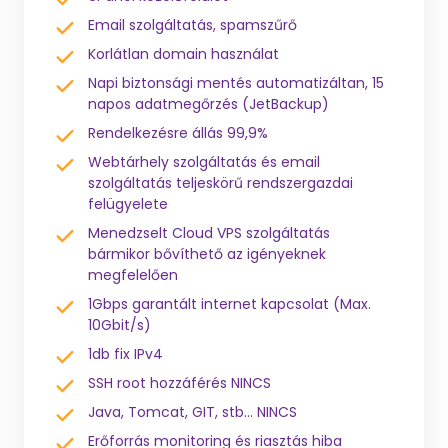
Email szolgáltatás, spamszűrő
Korlátlan domain használat
Napi biztonsági mentés automatizáltan, 15
napos adatmegőrzés (JetBackup)
Rendelkezésre állás 99,9%
Webtárhely szolgáltatás és email
szolgáltatás teljeskörű rendszergazdai
felügyelete
Menedzselt Cloud VPS szolgáltatás
bármikor bővíthető az igényeknek
megfelelően
1Gbps garantált internet kapcsolat (Max.
10Gbit/s)
1db fix IPv4
SSH root hozzáférés NINCS
Java, Tomcat, GIT, stb... NINCS
Erőforrás monitoring és riasztás hiba