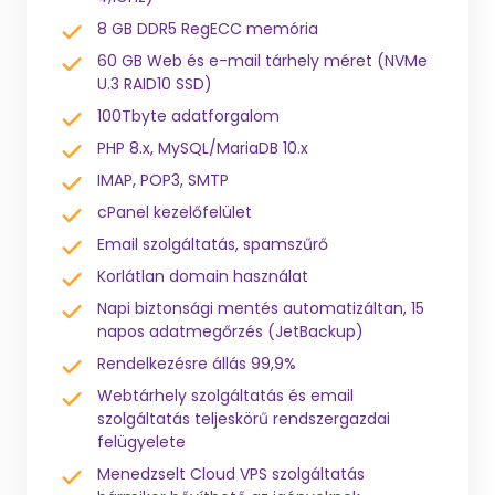
8 GB DDR5 RegECC memória
60 GB Web és e-mail tárhely méret (NVMe
U.3 RAID10 SSD)
100Tbyte adatforgalom
PHP 8.x, MySQL/MariaDB 10.x
IMAP, POP3, SMTP
cPanel kezelőfelület
Email szolgáltatás, spamszűrő
Korlátlan domain használat
Napi biztonsági mentés automatizáltan, 15
napos adatmegőrzés (JetBackup)
Rendelkezésre állás 99,9%
Webtárhely szolgáltatás és email
szolgáltatás teljeskörű rendszergazdai
felügyelete
Menedzselt Cloud VPS szolgáltatás