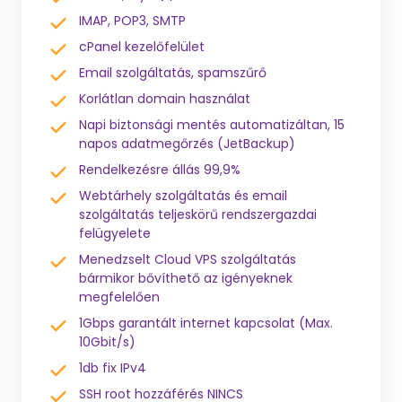
IMAP, POP3, SMTP
cPanel kezelőfelület
Email szolgáltatás, spamszűrő
Korlátlan domain használat
Napi biztonsági mentés automatizáltan, 15
napos adatmegőrzés (JetBackup)
Rendelkezésre állás 99,9%
Webtárhely szolgáltatás és email
szolgáltatás teljeskörű rendszergazdai
felügyelete
Menedzselt Cloud VPS szolgáltatás
bármikor bővíthető az igényeknek
megfelelően
1Gbps garantált internet kapcsolat (Max.
10Gbit/s)
1db fix IPv4
SSH root hozzáférés NINCS