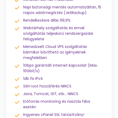
Napi biztonsági mentés automatizáltan, 15
napos adatmegőrzés (JetBackup)
Rendelkezésre állás 99,9%
Webtárhely szolgáltatás és email
szolgáltatás teljeskörű rendszergazdai
felügyelete
Menedzselt Cloud VPS szolgáltatás
bármikor bővíthető az igényeknek
megfelelően
1Gbps garantált internet kapcsolat (Max.
10Gbit/s)
1db fix IPv4
SSH root hozzáférés NINCS
Java, Tomcat, GIT, stb... NINCS
Erőforrás monitoring és riasztás hiba
esetén
Ingyenes cPanel SSL tanúsítvány!