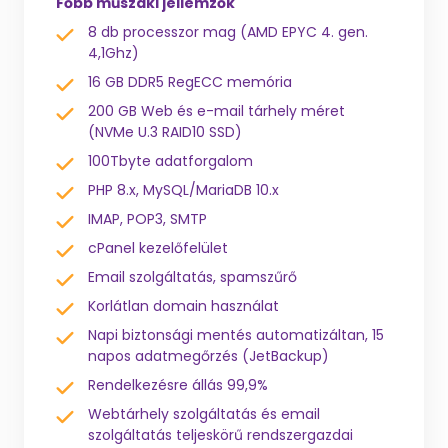
Főbb műszaki jellemzők
8 db processzor mag (AMD EPYC 4. gen.
4,1Ghz)
16 GB DDR5 RegECC memória
200 GB Web és e-mail tárhely méret
(NVMe U.3 RAID10 SSD)
100Tbyte adatforgalom
PHP 8.x, MySQL/MariaDB 10.x
IMAP, POP3, SMTP
cPanel kezelőfelület
Email szolgáltatás, spamszűrő
Korlátlan domain használat
Napi biztonsági mentés automatizáltan, 15
napos adatmegőrzés (JetBackup)
Rendelkezésre állás 99,9%
Webtárhely szolgáltatás és email
szolgáltatás teljeskörű rendszergazdai