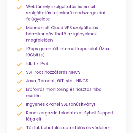
Webtárhely szolgáltatás és email
szolgáltatás teljeskörű rendszergazdai
felügyelete
Menedzselt Cloud VPS szolgáltatás
bármikor bővíthető az igényeknek
megfelelően
1Gbps garantált internet kapcsolat (Max.
10Gbit/s)
1db fix IPv4
SSH root hozzáférés NINCS
Java, Tomcat, GIT, stb... NINCS
Erőforrás monitoring és riasztás hiba
esetén
Ingyenes cPanel SSL tanúsítvány!
Rendszergazda feladatokat Sybell Support
látja el!
Tűzfal, behatolás detektálás és védelem