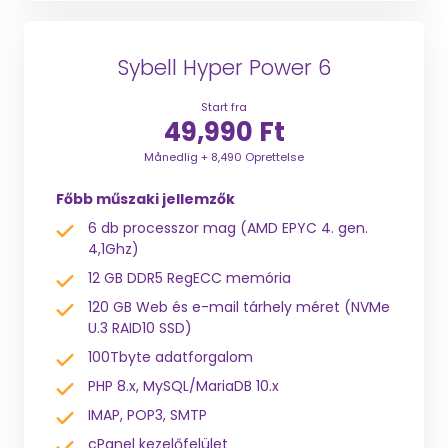
Sybell Hyper Power 6
Start fra
49,990 Ft
Månedlig + 8,490 Oprettelse
Főbb műszaki jellemzők
6 db processzor mag (AMD EPYC 4. gen.
4,1Ghz)
12 GB DDR5 RegECC memória
120 GB Web és e-mail tárhely méret (NVMe
U.3 RAID10 SSD)
100Tbyte adatforgalom
PHP 8.x, MySQL/MariaDB 10.x
IMAP, POP3, SMTP
cPanel kezelőfelület