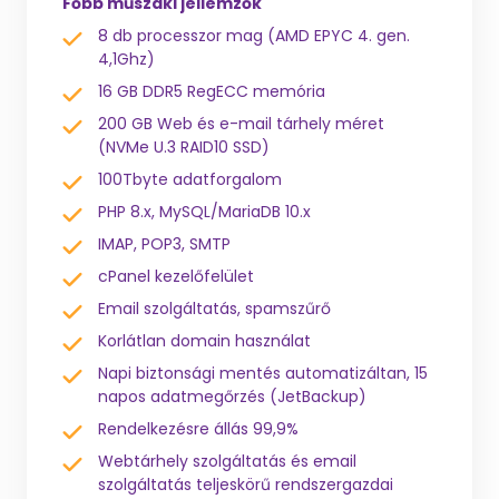
Főbb műszaki jellemzők
8 db processzor mag (AMD EPYC 4. gen.
4,1Ghz)
16 GB DDR5 RegECC memória
200 GB Web és e-mail tárhely méret
(NVMe U.3 RAID10 SSD)
100Tbyte adatforgalom
PHP 8.x, MySQL/MariaDB 10.x
IMAP, POP3, SMTP
cPanel kezelőfelület
Email szolgáltatás, spamszűrő
Korlátlan domain használat
Napi biztonsági mentés automatizáltan, 15
napos adatmegőrzés (JetBackup)
Rendelkezésre állás 99,9%
Webtárhely szolgáltatás és email
szolgáltatás teljeskörű rendszergazdai