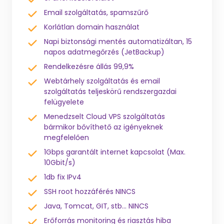
Email szolgáltatás, spamszűrő
Korlátlan domain használat
Napi biztonsági mentés automatizáltan, 15
napos adatmegőrzés (JetBackup)
Rendelkezésre állás 99,9%
Webtárhely szolgáltatás és email
szolgáltatás teljeskörű rendszergazdai
felügyelete
Menedzselt Cloud VPS szolgáltatás
bármikor bővíthető az igényeknek
megfelelően
1Gbps garantált internet kapcsolat (Max.
10Gbit/s)
1db fix IPv4
SSH root hozzáférés NINCS
Java, Tomcat, GIT, stb... NINCS
Erőforrás monitoring és riasztás hiba