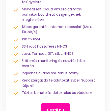
felügyelete
Menedzselt Cloud VPS szolgáltatás
bármikor bővíthető az igényeknek
megfelelően
1Gbps garantált internet kapcsolat (Max.
10Gbit/s)
1db fix IPv4
SSH root hozzáférés NINCS
Java, Tomcat, GIT, stb... NINCS
Erőforrás monitoring és riasztás hiba
esetén
Ingyenes cPanel SSL tanúsítvány!
Rendszergazda feladatokat Sybell Support
látja el!
Tűzfal, behatolás detektálás és védelem
Bestil nu