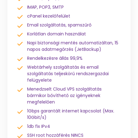
IMAP, POP3, SMTP
cPanel kezelőfelület
Email szolgáltatás, spamszűrő
Korlátlan domain használat
Napi biztonsági mentés automatizáltan, 15
napos adatmegőrzés (JetBackup)
Rendelkezésre állás 99,9%
Webtárhely szolgáltatás és email
szolgáltatás teljeskörű rendszergazdai
felügyelete
Menedzselt Cloud VPS szolgáltatás
bármikor bővíthető az igényeknek
megfelelően
1Gbps garantált internet kapcsolat (Max.
10Gbit/s)
1db fix IPv4
SSH root hozzáférés NINCS