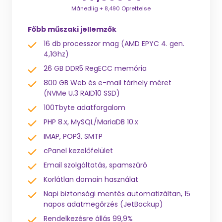
Månedlig + 8,490 Oprettelse
Főbb műszaki jellemzők
16 db processzor mag (AMD EPYC 4. gen.
4,1Ghz)
26 GB DDR5 RegECC memória
800 GB Web és e-mail tárhely méret
(NVMe U.3 RAID10 SSD)
100Tbyte adatforgalom
PHP 8.x, MySQL/MariaDB 10.x
IMAP, POP3, SMTP
cPanel kezelőfelület
Email szolgáltatás, spamszűrő
Korlátlan domain használat
Napi biztonsági mentés automatizáltan, 15
napos adatmegőrzés (JetBackup)
Rendelkezésre állás 99,9%