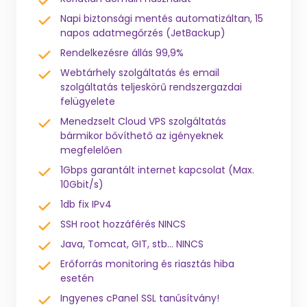
Napi biztonsági mentés automatizáltan, 15
napos adatmegőrzés (JetBackup)
Rendelkezésre állás 99,9%
Webtárhely szolgáltatás és email
szolgáltatás teljeskörű rendszergazdai
felügyelete
Menedzselt Cloud VPS szolgáltatás
bármikor bővíthető az igényeknek
megfelelően
1Gbps garantált internet kapcsolat (Max.
10Gbit/s)
1db fix IPv4
SSH root hozzáférés NINCS
Java, Tomcat, GIT, stb... NINCS
Erőforrás monitoring és riasztás hiba
esetén
Ingyenes cPanel SSL tanúsítvány!