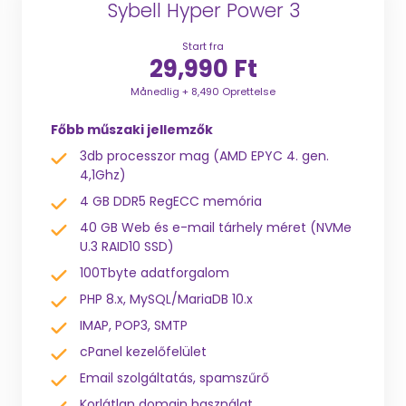
Sybell Hyper Power 3
Start fra
29,990 Ft
Månedlig + 8,490 Oprettelse
Főbb műszaki jellemzők
3db processzor mag (AMD EPYC 4. gen.
4,1Ghz)
4 GB DDR5 RegECC memória
40 GB Web és e-mail tárhely méret (NVMe
U.3 RAID10 SSD)
100Tbyte adatforgalom
PHP 8.x, MySQL/MariaDB 10.x
IMAP, POP3, SMTP
cPanel kezelőfelület
Email szolgáltatás, spamszűrő
Korlátlan domain használat