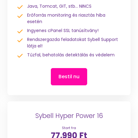
Java, Tomcat, GIT, stb... NINCS
Erőforrás monitoring és riasztás hiba
esetén
Ingyenes cPanel SSL tanúsítvány!
Rendszergazda feladatokat Sybell Support
látja el!
Tűzfal, behatolás detektálás és védelem
Bestil nu
Sybell Hyper Power 16
Start fra
77,990 Ft