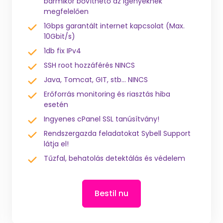
bármikor bővíthető az igényeknek
megfelelően
1Gbps garantált internet kapcsolat (Max.
10Gbit/s)
1db fix IPv4
SSH root hozzáférés NINCS
Java, Tomcat, GIT, stb... NINCS
Erőforrás monitoring és riasztás hiba
esetén
Ingyenes cPanel SSL tanúsítvány!
Rendszergazda feladatokat Sybell Support
látja el!
Tűzfal, behatolás detektálás és védelem
Bestil nu