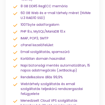
8 GB DDR5 RegECC memória
60 GB Web és e-mail tárhely méret (NVMe
U.3 RAID10 SSD)
100Tbyte adatforgalom
PHP 8.x, MySQL/MariaDB 10.x
IMAP, POP3, SMTP
cPanel kezelőfelület
Email szolgáltatás, spamszűrő
Korlátlan domain használat
Napi biztonsági mentés automatizáltan, 15
napos adatmegőrzés (JetBackup)
Rendelkezésre állás 99,9%
Webtárhely szolgáltatás és email
szolgáltatás teljeskörű rendszergazdai
felügyelete
Menedzselt Cloud VPS szolgáltatás