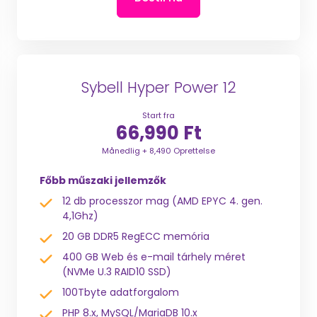
Sybell Hyper Power 12
Start fra
66,990 Ft
Månedlig + 8,490 Oprettelse
Főbb műszaki jellemzők
12 db processzor mag (AMD EPYC 4. gen.
4,1Ghz)
20 GB DDR5 RegECC memória
400 GB Web és e-mail tárhely méret
(NVMe U.3 RAID10 SSD)
100Tbyte adatforgalom
PHP 8.x, MySQL/MariaDB 10.x