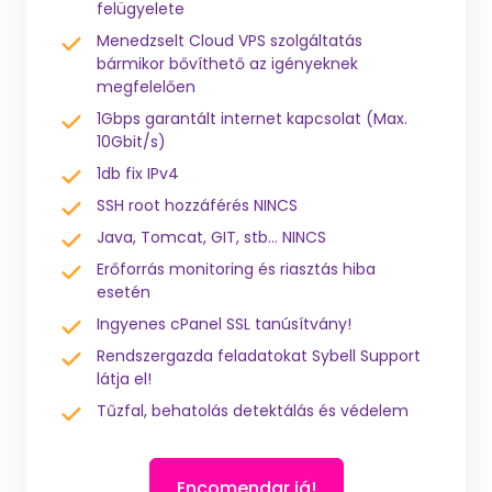
felügyelete
Menedzselt Cloud VPS szolgáltatás
bármikor bővíthető az igényeknek
megfelelően
1Gbps garantált internet kapcsolat (Max.
10Gbit/s)
1db fix IPv4
SSH root hozzáférés NINCS
Java, Tomcat, GIT, stb... NINCS
Erőforrás monitoring és riasztás hiba
esetén
Ingyenes cPanel SSL tanúsítvány!
Rendszergazda feladatokat Sybell Support
látja el!
Tűzfal, behatolás detektálás és védelem
Encomendar já!