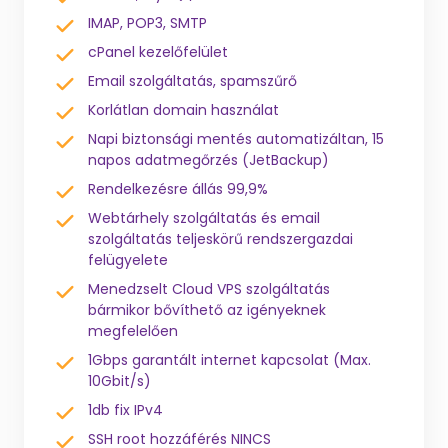
IMAP, POP3, SMTP
cPanel kezelőfelület
Email szolgáltatás, spamszűrő
Korlátlan domain használat
Napi biztonsági mentés automatizáltan, 15
napos adatmegőrzés (JetBackup)
Rendelkezésre állás 99,9%
Webtárhely szolgáltatás és email
szolgáltatás teljeskörű rendszergazdai
felügyelete
Menedzselt Cloud VPS szolgáltatás
bármikor bővíthető az igényeknek
megfelelően
1Gbps garantált internet kapcsolat (Max.
10Gbit/s)
1db fix IPv4
SSH root hozzáférés NINCS