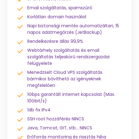
Email szolgáltatás, spamszűrő
Korlátlan domain használat
Napi biztonsági mentés automatizáltan, 15
napos adatmegőrzés (JetBackup)
Rendelkezésre állás 99,9%
Webtárhely szolgáltatás és email
szolgáltatás teljeskörű rendszergazdai
felügyelete
Menedzselt Cloud VPS szolgáltatás
bármikor bővíthető az igényeknek
megfelelően
1Gbps garantált internet kapcsolat (Max.
10Gbit/s)
1db fix IPv4
SSH root hozzáférés NINCS
Java, Tomcat, GIT, stb... NINCS
Erőforrás monitoring és riasztás hiba