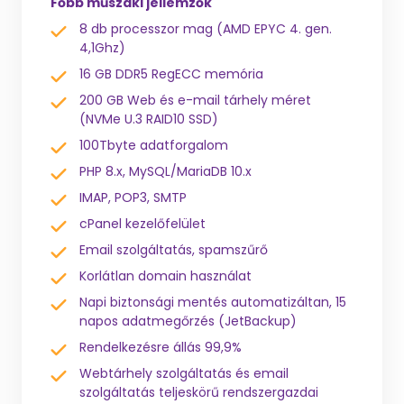
Főbb műszaki jellemzők
8 db processzor mag (AMD EPYC 4. gen.
4,1Ghz)
16 GB DDR5 RegECC memória
200 GB Web és e-mail tárhely méret
(NVMe U.3 RAID10 SSD)
100Tbyte adatforgalom
PHP 8.x, MySQL/MariaDB 10.x
IMAP, POP3, SMTP
cPanel kezelőfelület
Email szolgáltatás, spamszűrő
Korlátlan domain használat
Napi biztonsági mentés automatizáltan, 15
napos adatmegőrzés (JetBackup)
Rendelkezésre állás 99,9%
Webtárhely szolgáltatás és email
szolgáltatás teljeskörű rendszergazdai