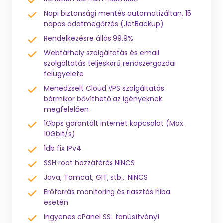
Napi biztonsági mentés automatizáltan, 15
napos adatmegőrzés (JetBackup)
Rendelkezésre állás 99,9%
Webtárhely szolgáltatás és email
szolgáltatás teljeskörű rendszergazdai
felügyelete
Menedzselt Cloud VPS szolgáltatás
bármikor bővíthető az igényeknek
megfelelően
1Gbps garantált internet kapcsolat (Max.
10Gbit/s)
1db fix IPv4
SSH root hozzáférés NINCS
Java, Tomcat, GIT, stb... NINCS
Erőforrás monitoring és riasztás hiba
esetén
Ingyenes cPanel SSL tanúsítvány!