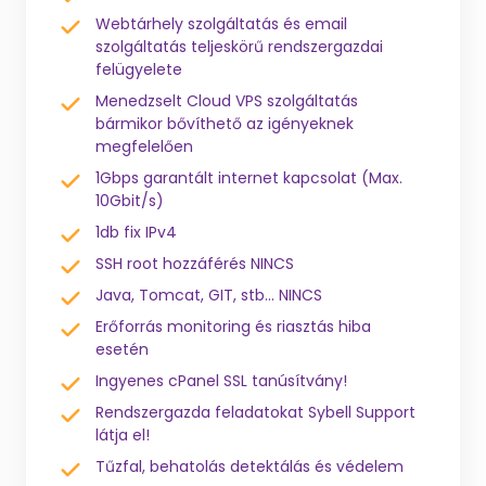
Webtárhely szolgáltatás és email
szolgáltatás teljeskörű rendszergazdai
felügyelete
Menedzselt Cloud VPS szolgáltatás
bármikor bővíthető az igényeknek
megfelelően
1Gbps garantált internet kapcsolat (Max.
10Gbit/s)
1db fix IPv4
SSH root hozzáférés NINCS
Java, Tomcat, GIT, stb... NINCS
Erőforrás monitoring és riasztás hiba
esetén
Ingyenes cPanel SSL tanúsítvány!
Rendszergazda feladatokat Sybell Support
látja el!
Tűzfal, behatolás detektálás és védelem