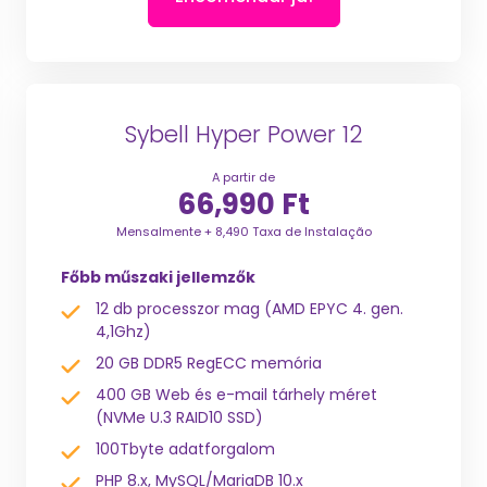
Sybell Hyper Power 12
A partir de
66,990 Ft
Mensalmente + 8,490 Taxa de Instalação
Főbb műszaki jellemzők
12 db processzor mag (AMD EPYC 4. gen.
4,1Ghz)
20 GB DDR5 RegECC memória
400 GB Web és e-mail tárhely méret
(NVMe U.3 RAID10 SSD)
100Tbyte adatforgalom
PHP 8.x, MySQL/MariaDB 10.x