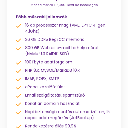
Mensalmente + 8,490 Taxa de Instalação
Főbb műszaki jellemzők
16 db processzor mag (AMD EPYC 4. gen.
4,1Ghz)
26 GB DDR5 RegECC memória
800 GB Web és e-mail tárhely méret
(NVMe U.3 RAID10 SSD)
100Tbyte adatforgalom
PHP 8.x, MySQL/MariaDB 10.x
IMAP, POP3, SMTP
cPanel kezelőfelület
Email szolgáltatás, spamszűrő
Korlátlan domain használat
Napi biztonsági mentés automatizáltan, 15
napos adatmegőrzés (JetBackup)
Rendelkezésre állás 99,9%