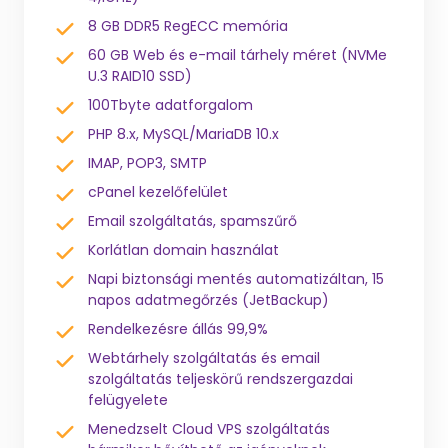
8 GB DDR5 RegECC memória
60 GB Web és e-mail tárhely méret (NVMe
U.3 RAID10 SSD)
100Tbyte adatforgalom
PHP 8.x, MySQL/MariaDB 10.x
IMAP, POP3, SMTP
cPanel kezelőfelület
Email szolgáltatás, spamszűrő
Korlátlan domain használat
Napi biztonsági mentés automatizáltan, 15
napos adatmegőrzés (JetBackup)
Rendelkezésre állás 99,9%
Webtárhely szolgáltatás és email
szolgáltatás teljeskörű rendszergazdai
felügyelete
Menedzselt Cloud VPS szolgáltatás