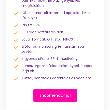
bármikor bővíthető az igényeknek
megfelelően
1Gbps garantált internet kapcsolat (Max.
10Gbit/s)
1db fix IPv4
SSH root hozzáférés NINCS
Java, Tomcat, GIT, stb... NINCS
Erőforrás monitoring és riasztás hiba
esetén
Ingyenes cPanel SSL tanúsítvány!
Rendszergazda feladatokat Sybell Support
látja el!
Tűzfal, behatolás detektálás és védelem
Encomendar já!