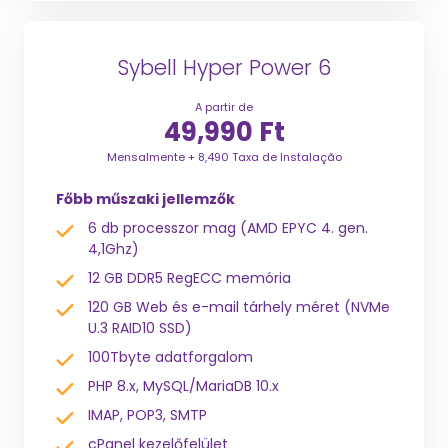
Sybell Hyper Power 6
A partir de
49,990 Ft
Mensalmente + 8,490 Taxa de Instalação
Főbb műszaki jellemzők
6 db processzor mag (AMD EPYC 4. gen.
4,1Ghz)
12 GB DDR5 RegECC memória
120 GB Web és e-mail tárhely méret (NVMe
U.3 RAID10 SSD)
100Tbyte adatforgalom
PHP 8.x, MySQL/MariaDB 10.x
IMAP, POP3, SMTP
cPanel kezelőfelület