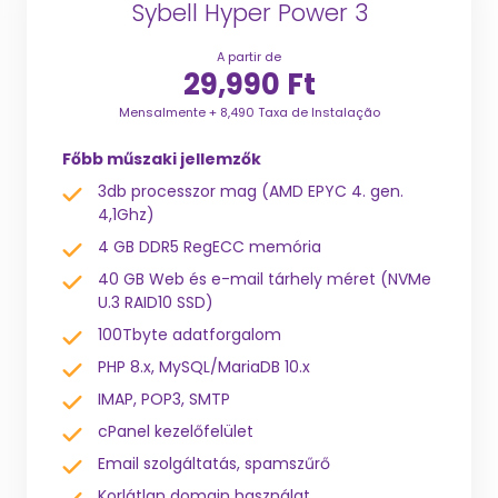
Sybell Hyper Power 3
A partir de
29,990 Ft
Mensalmente + 8,490 Taxa de Instalação
Főbb műszaki jellemzők
3db processzor mag (AMD EPYC 4. gen.
4,1Ghz)
4 GB DDR5 RegECC memória
40 GB Web és e-mail tárhely méret (NVMe
U.3 RAID10 SSD)
100Tbyte adatforgalom
PHP 8.x, MySQL/MariaDB 10.x
IMAP, POP3, SMTP
cPanel kezelőfelület
Email szolgáltatás, spamszűrő
Korlátlan domain használat