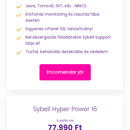
Java, Tomcat, GIT, stb... NINCS
Erőforrás monitoring és riasztás hiba
esetén
Ingyenes cPanel SSL tanúsítvány!
Rendszergazda feladatokat Sybell Support
látja el!
Tűzfal, behatolás detektálás és védelem
Encomendar já!
Sybell Hyper Power 16
A partir de
77,990 Ft