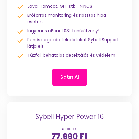
Java, Tomcat, GIT, stb... NINCS
Erőforrás monitoring és riasztás hiba
esetén
Ingyenes cPanel SSL tanúsítvány!
Rendszergazda feladatokat Sybell Support
látja el!
Tűzfal, behatolás detektálás és védelem
Satın Al
Sybell Hyper Power 16
Sadece..
77,990 Ft