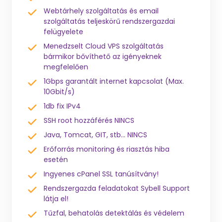
Webtárhely szolgáltatás és email
szolgáltatás teljeskörű rendszergazdai
felügyelete
Menedzselt Cloud VPS szolgáltatás
bármikor bővíthető az igényeknek
megfelelően
1Gbps garantált internet kapcsolat (Max.
10Gbit/s)
1db fix IPv4
SSH root hozzáférés NINCS
Java, Tomcat, GIT, stb... NINCS
Erőforrás monitoring és riasztás hiba
esetén
Ingyenes cPanel SSL tanúsítvány!
Rendszergazda feladatokat Sybell Support
látja el!
Tűzfal, behatolás detektálás és védelem