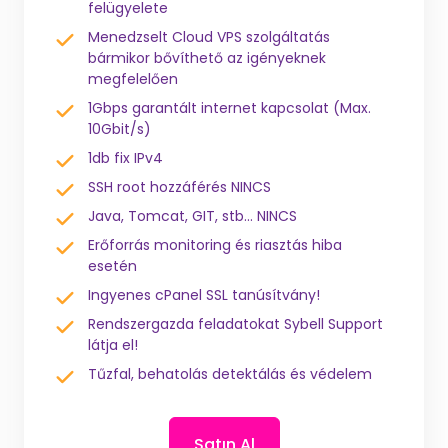
felügyelete
Menedzselt Cloud VPS szolgáltatás
bármikor bővíthető az igényeknek
megfelelően
1Gbps garantált internet kapcsolat (Max.
10Gbit/s)
1db fix IPv4
SSH root hozzáférés NINCS
Java, Tomcat, GIT, stb... NINCS
Erőforrás monitoring és riasztás hiba
esetén
Ingyenes cPanel SSL tanúsítvány!
Rendszergazda feladatokat Sybell Support
látja el!
Tűzfal, behatolás detektálás és védelem
Satın Al