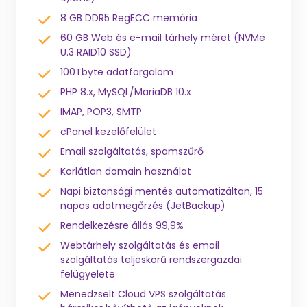
8 GB DDR5 RegECC memória
60 GB Web és e-mail tárhely méret (NVMe
U.3 RAID10 SSD)
100Tbyte adatforgalom
PHP 8.x, MySQL/MariaDB 10.x
IMAP, POP3, SMTP
cPanel kezelőfelület
Email szolgáltatás, spamszűrő
Korlátlan domain használat
Napi biztonsági mentés automatizáltan, 15
napos adatmegőrzés (JetBackup)
Rendelkezésre állás 99,9%
Webtárhely szolgáltatás és email
szolgáltatás teljeskörű rendszergazdai
felügyelete
Menedzselt Cloud VPS szolgáltatás