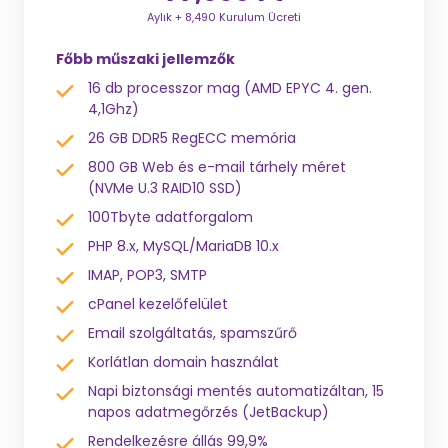
Aylık + 8,490 Kurulum Ücreti
Főbb műszaki jellemzők
16 db processzor mag (AMD EPYC 4. gen.
4,1Ghz)
26 GB DDR5 RegECC memória
800 GB Web és e-mail tárhely méret
(NVMe U.3 RAID10 SSD)
100Tbyte adatforgalom
PHP 8.x, MySQL/MariaDB 10.x
IMAP, POP3, SMTP
cPanel kezelőfelület
Email szolgáltatás, spamszűrő
Korlátlan domain használat
Napi biztonsági mentés automatizáltan, 15
napos adatmegőrzés (JetBackup)
Rendelkezésre állás 99,9%