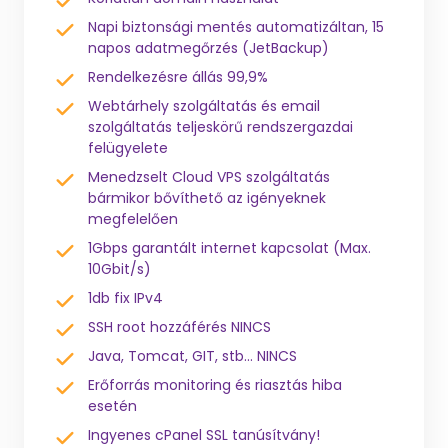
Napi biztonsági mentés automatizáltan, 15
napos adatmegőrzés (JetBackup)
Rendelkezésre állás 99,9%
Webtárhely szolgáltatás és email
szolgáltatás teljeskörű rendszergazdai
felügyelete
Menedzselt Cloud VPS szolgáltatás
bármikor bővíthető az igényeknek
megfelelően
1Gbps garantált internet kapcsolat (Max.
10Gbit/s)
1db fix IPv4
SSH root hozzáférés NINCS
Java, Tomcat, GIT, stb... NINCS
Erőforrás monitoring és riasztás hiba
esetén
Ingyenes cPanel SSL tanúsítvány!