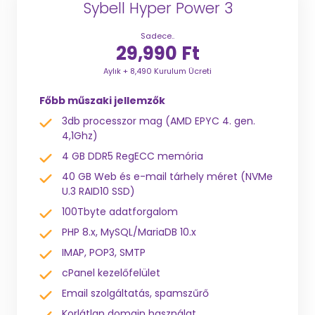
Sybell Hyper Power 3
Sadece..
29,990 Ft
Aylık + 8,490 Kurulum Ücreti
Főbb műszaki jellemzők
3db processzor mag (AMD EPYC 4. gen.
4,1Ghz)
4 GB DDR5 RegECC memória
40 GB Web és e-mail tárhely méret (NVMe
U.3 RAID10 SSD)
100Tbyte adatforgalom
PHP 8.x, MySQL/MariaDB 10.x
IMAP, POP3, SMTP
cPanel kezelőfelület
Email szolgáltatás, spamszűrő
Korlátlan domain használat