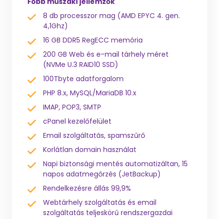
Főbb műszaki jellemzők
8 db processzor mag (AMD EPYC 4. gen.
4,1Ghz)
16 GB DDR5 RegECC memória
200 GB Web és e-mail tárhely méret
(NVMe U.3 RAID10 SSD)
100Tbyte adatforgalom
PHP 8.x, MySQL/MariaDB 10.x
IMAP, POP3, SMTP
cPanel kezelőfelület
Email szolgáltatás, spamszűrő
Korlátlan domain használat
Napi biztonsági mentés automatizáltan, 15
napos adatmegőrzés (JetBackup)
Rendelkezésre állás 99,9%
Webtárhely szolgáltatás és email
szolgáltatás teljeskörű rendszergazdai