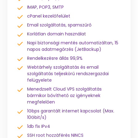
IMAP, POP3, SMTP
cPanel kezelőfelület
Email szolgáltatás, spamszűrő
Korlátlan domain használat
Napi biztonsági mentés automatizáltan, 15
napos adatmegőrzés (JetBackup)
Rendelkezésre állás 99,9%
Webtárhely szolgáltatás és email
szolgáltatás teljeskörű rendszergazdai
felügyelete
Menedzselt Cloud VPS szolgáltatás
bármikor bővíthető az igényeknek
megfelelően
1Gbps garantált internet kapcsolat (Max.
10Gbit/s)
1db fix IPv4
SSH root hozzáférés NINCS