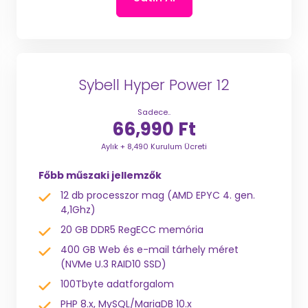
Sybell Hyper Power 12
Sadece..
66,990 Ft
Aylık + 8,490 Kurulum Ücreti
Főbb műszaki jellemzők
12 db processzor mag (AMD EPYC 4. gen.
4,1Ghz)
20 GB DDR5 RegECC memória
400 GB Web és e-mail tárhely méret
(NVMe U.3 RAID10 SSD)
100Tbyte adatforgalom
PHP 8.x, MySQL/MariaDB 10.x