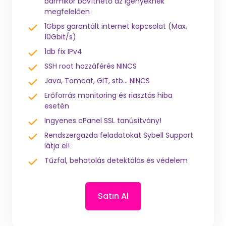
bármikor bővíthető az igényeknek
megfelelően
1Gbps garantált internet kapcsolat (Max.
10Gbit/s)
1db fix IPv4
SSH root hozzáférés NINCS
Java, Tomcat, GIT, stb... NINCS
Erőforrás monitoring és riasztás hiba
esetén
Ingyenes cPanel SSL tanúsítvány!
Rendszergazda feladatokat Sybell Support
látja el!
Tűzfal, behatolás detektálás és védelem
Satın Al