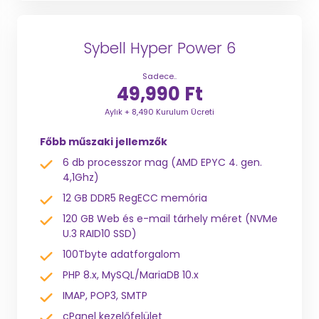
Sybell Hyper Power 6
Sadece..
49,990 Ft
Aylık + 8,490 Kurulum Ücreti
Főbb műszaki jellemzők
6 db processzor mag (AMD EPYC 4. gen.
4,1Ghz)
12 GB DDR5 RegECC memória
120 GB Web és e-mail tárhely méret (NVMe
U.3 RAID10 SSD)
100Tbyte adatforgalom
PHP 8.x, MySQL/MariaDB 10.x
IMAP, POP3, SMTP
cPanel kezelőfelület