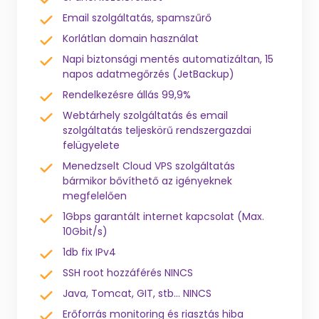
Email szolgáltatás, spamszűrő
Korlátlan domain használat
Napi biztonsági mentés automatizáltan, 15
napos adatmegőrzés (JetBackup)
Rendelkezésre állás 99,9%
Webtárhely szolgáltatás és email
szolgáltatás teljeskörű rendszergazdai
felügyelete
Menedzselt Cloud VPS szolgáltatás
bármikor bővíthető az igényeknek
megfelelően
1Gbps garantált internet kapcsolat (Max.
10Gbit/s)
1db fix IPv4
SSH root hozzáférés NINCS
Java, Tomcat, GIT, stb... NINCS
Erőforrás monitoring és riasztás hiba