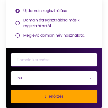
Új domain regisztrálása
Domain átregisztrálása másik
regisztrátortól
Meglévő domain név használata.
.hu
Ellenőrzés