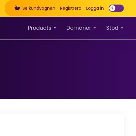
Se kundvagnen
Registrera
Logga in
Products
Domäner
Stöd