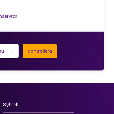
nservrar
hu
Kontrollera
Sybell