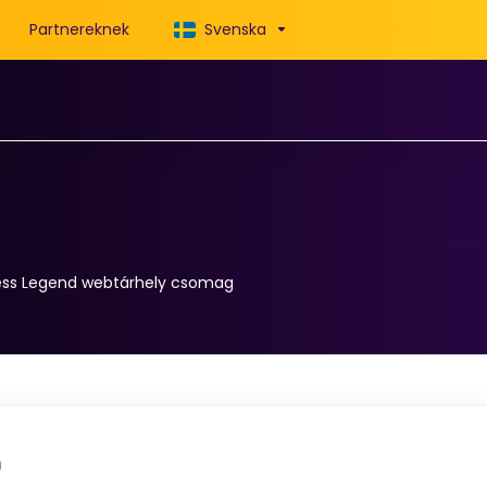
Partnereknek
Svenska
ess Legend webtárhely csomag
n