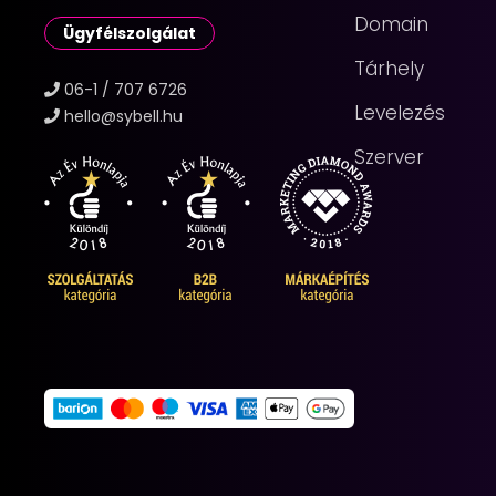
Domain
Ügyfélszolgálat
Tárhely
06-1 / 707 6726
Levelezés
hello@sybell.hu
Szerver