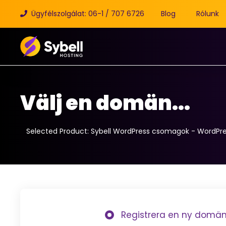
Ügyfélszolgálat: 06-1 / 707 6726
Blog
Rólunk
Välj en domän...
Selected Product:
Sybell WordPress csomagok - WordPr
Registrera en ny domä