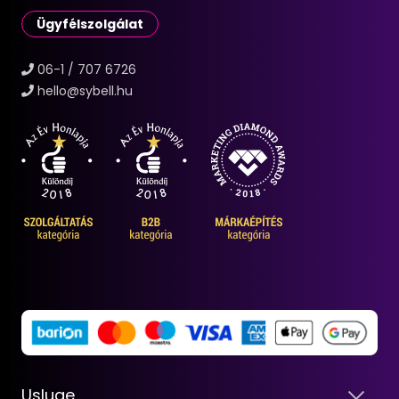
Ügyfélszolgálat
06-1 / 707 6726
hello@sybell.hu
Usluge