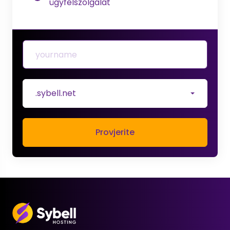
ügyfélszolgálat
.sybell.net
Provjerite