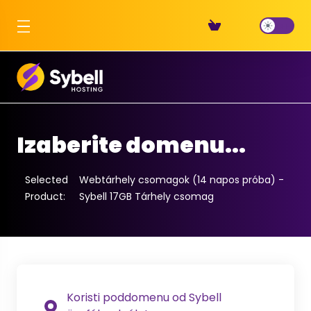
Izaberite domenu...
Selected
Webtárhely csomagok (14 napos próba) -
Product:
Sybell 17GB Tárhely csomag
Koristi poddomenu od Sybell