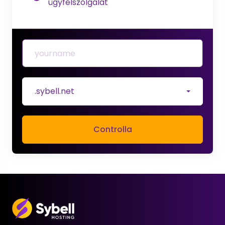
ügyfélszolgálat
.sybell.net
Controlla