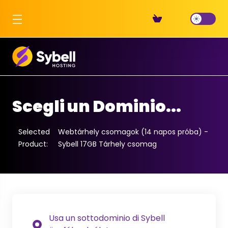
Scegli un Dominio...
Selected
Webtárhely csomagok (14 napos próba) -
Product:
Sybell 17GB Tárhely csomag
Usa un sottodominio di Sybell