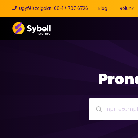
Ügyfélszolgálat: 06-1 / 707 6726
Blog
Rólunk
Pron