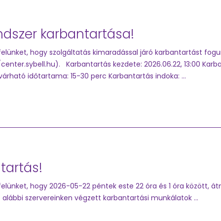
ndszer karbantartása!
elünket, hogy szolgáltatás kimaradással járó karbantartást fogu
/center.sybell.hu). Karbantartás kezdete: 2026.06.22, 13:00 Karb
várható időtartama: 15-30 perc Karbantartás indoka: ...
tartás!
elünket, hogy 2026-05-22 péntek este 22 óra és 1 óra között, á
 alábbi szervereinken végzett karbantartási munkálatok ...