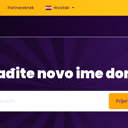
Partnereknek
Hrvatski
ađite novo ime d
Prije