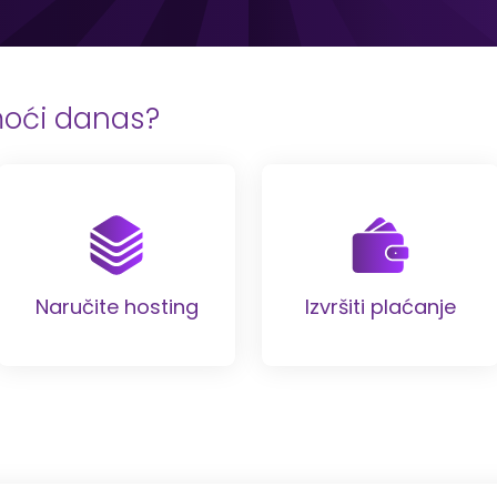
oći danas?
Naručite hosting
Izvršiti plaćanje