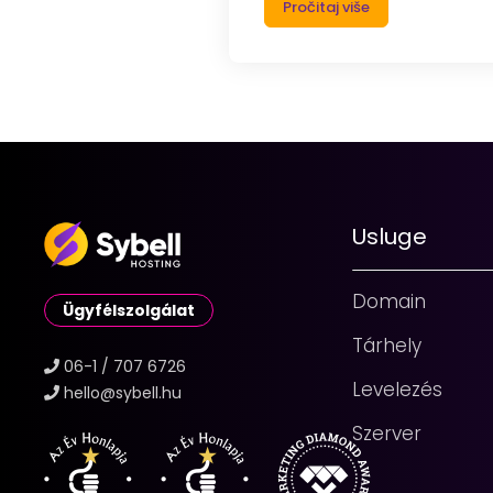
Pročitaj više
Usluge
Domain
Ügyfélszolgálat
Tárhely
06-1 / 707 6726
Levelezés
hello@sybell.hu
Szerver