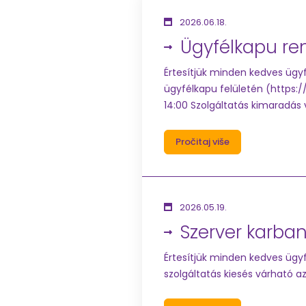
2026.06.18.
Ügyfélkapu re
Értesítjük minden kedves ügyf
ügyfélkapu felületén (https:/
14:00 Szolgáltatás kimaradás 
Pročitaj više
2026.05.19.
Szerver karban
Értesítjük minden kedves ügyf
szolgáltatás kiesés várható az