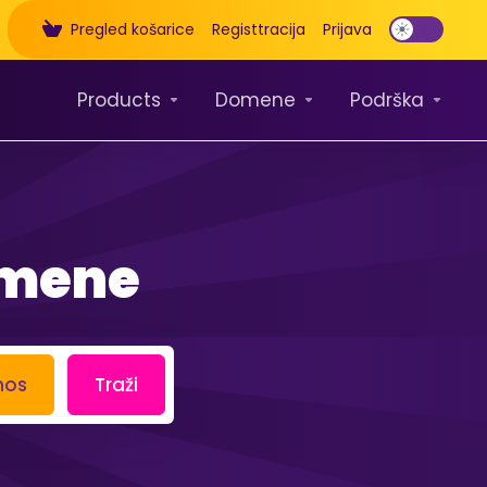
Pregled košarice
Registtracija
Prijava
Products
Domene
Podrška
omene
nos
Traži