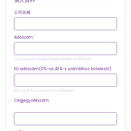
公司名稱
Adószám
Csak céges megrendelés esetén kitöltendő!
EU adószám(0%-os ÁFÁ-s számlához kötelező!)
0%-os ÁFÁ-s számlához kötelező!
Cégjegyzékszám