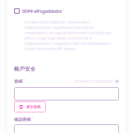
GDPR elfogadására
A Sybell Informatika Kft. Adatvédelmi
tájékoztatóban foglaltakat elolvastam,
megértettem, és regisztrációmmal hozzájárulok
ahhoz, hogy személyes adataimat a
tájékoztatóban megjelölt célból és feltételekkel a
Sybell Informatika Kft. kezelje.
帳戶安全
密碼
at least 5 characters
產生密碼
確認密碼