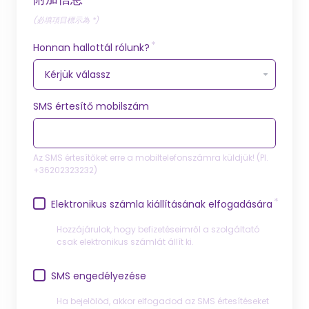
(必填項目標示為 *)
Honnan hallottál rólunk?
SMS értesítő mobilszám
Az SMS értesítőket erre a mobiltelefonszámra küldjük! (Pl.
+36202323232)
Elektronikus számla kiállításának elfogadására
Hozzájárulok, hogy befizetéseimről a szolgáltató
csak elektronikus számlát állít ki.
SMS engedélyezése
Ha bejelölöd, akkor elfogadod az SMS értesítéseket