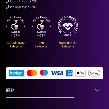
06-1 / 707 6726
hello@sybell.hu
服務