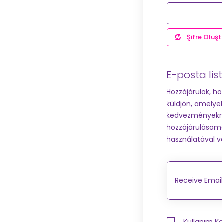
Şifre Oluşt
E-posta lis
Hozzájárulok, h
küldjön, amelye
kedvezményekrő
hozzájárulásomat
használatával 
Receive Email
Kullanım Ko