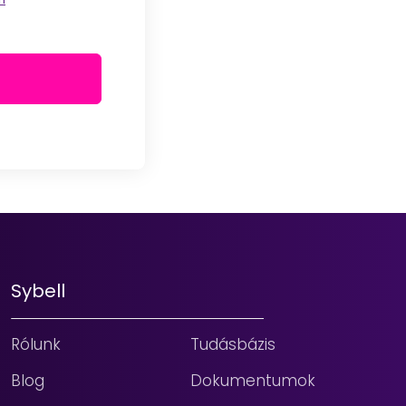
Sybell
Rólunk
Tudásbázis
Blog
Dokumentumok