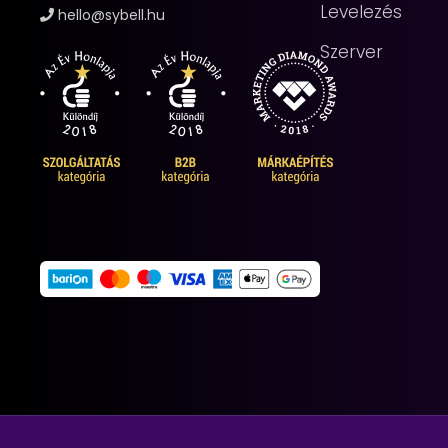
Levelezés
hello@sybell.hu
Szerver