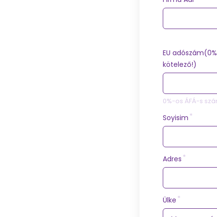
EU adószám(0%
kötelező!)
0%-os ÁFÁ-s szá
Soyisim
Adres
Ülke