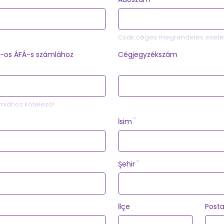
Csak céges megrendelés esetén
-os ÁFÁ-s számlához
Cégjegyzékszám
mlához kötelező!
İsim
Şehir
İlçe
Post