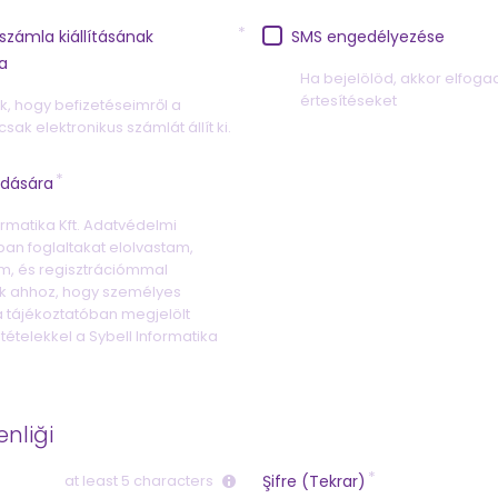
 számla kiállításának
SMS engedélyezése
a
Ha bejelölöd, akkor elfog
értesítéseket
k, hogy befizetéseimről a
csak elektronikus számlát állít ki.
adására
ormatika Kft. Adatvédelmi
ban foglaltakat elolvastam,
m, és regisztrációmmal
k ahhoz, hogy személyes
 tájékoztatóban megjelölt
ltételekkel a Sybell Informatika
nliği
at least 5 characters
Şifre (Tekrar)