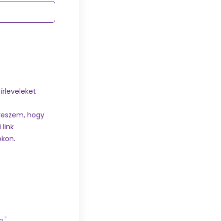
írleveleket
 veszem, hogy
 link
okon.
ı