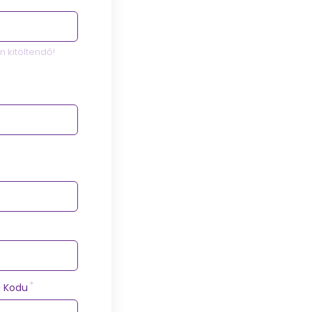
 kitöltendő!
a Kodu