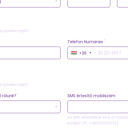
le işaretlenmiştir)
Telefon Numarası
+36
le işaretlenmiştir)
l rólunk?
SMS értesítő mobilszám
Az SMS értesítőket erre a mobil
küldjük! (Pl. +36202323232)