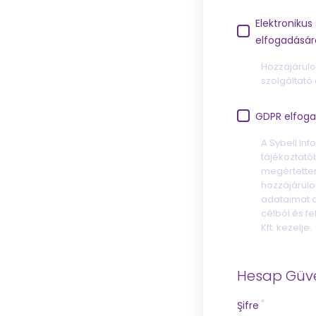
Elektronikus
elfogadásár
Hozzájárulo
szolgáltató 
GDPR elfog
A Sybell Inf
tájékoztató
megértette
hozzájárulo
adataimat a
célból és fe
Kft. kezelje.
Hesap Güve
Şifre