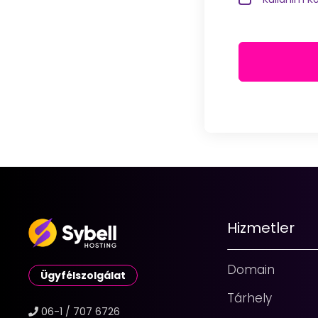
Hizmetler
Domain
Ügyfélszolgálat
Tárhely
06-1 / 707 6726