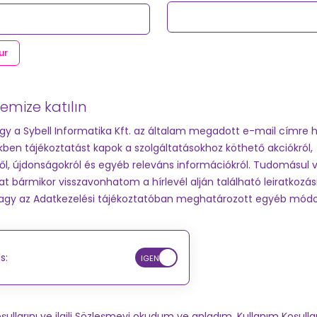
ur
temize katılın
ogy a Sybell Informatika Kft. az általam megadott e-mail címre h
kben tájékoztatást kapok a szolgáltatásokhoz köthető akciókról,
l, újdonságokról és egyéb releváns információkról. Tudomásul
 bármikor visszavonhatom a hírlevél alján található leiratkozási
vagy az Adatkezelési tájékoztatóban meghatározott egyéb mód
s:
şullarını ve ilgili Sözleşmeyi okudum ve anladım.
Kullanım Koşullar