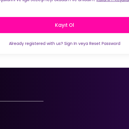
Kayıt Ol
Already registered with us?
Sign In
veya
Reset Password