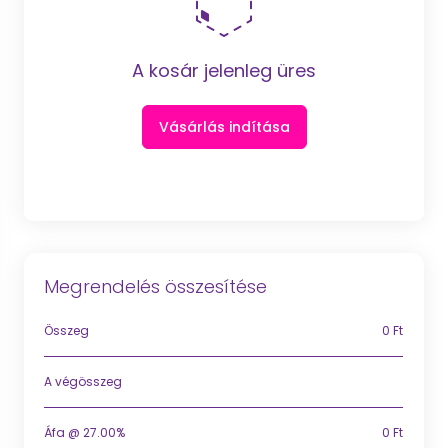
A kosár jelenleg üres
Vásárlás indítása
Megrendelés összesítése
Összeg
0 Ft
A végösszeg
Áfa @ 27.00%
0 Ft