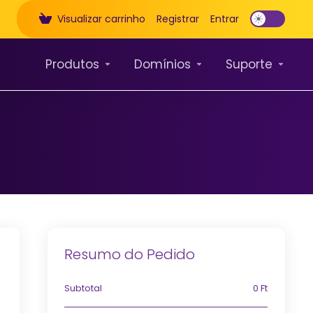
Visualizar carrinho
Registrar
Entrar
Produtos
Domínios
Suporte
Resumo do Pedido
Subtotal
0 Ft