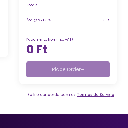
Totais
Áfa @ 27.00%
0 Ft
Pagamento hoje (inc. VAT)
0 Ft
Place Order
Eu li e concordo com os
Termos de Serviço