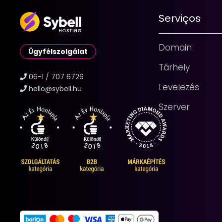
Serviços
Domain
Ügyfélszolgálat
Tárhely
06-1 / 707 6726
Levelezés
hello@sybell.hu
Szerver