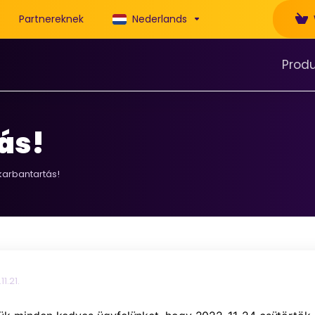
Partnereknek
Nederlands
Prod
ás!
karbantartás!
11.21.