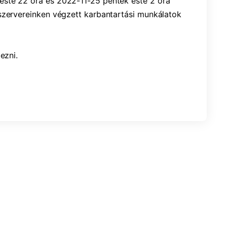
este 22 óra és 2022-11-25 péntek este 2 óra 
szervereinken végzett karbantartási munkálatok 
ezni.