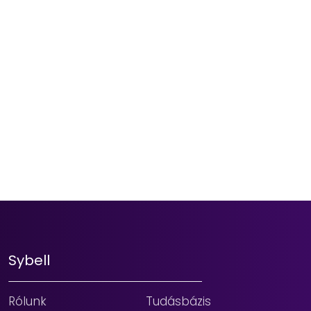
Sybell
Rólunk
Tudásbázis