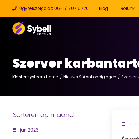
Ügyfélszolgálat: 06-1 / 707 6726
Blog
Rólunk
Szerver karbantart
Klantensysteem Home
Nieuws & Aankondigingen
Szerver 
Sorteren op maand
2022.
jun 2026