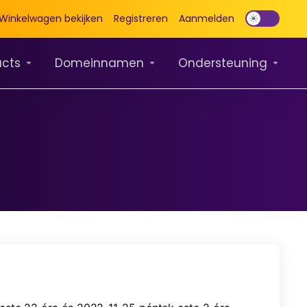
Winkelwagen bekijken
Registreren
Aanmelden
ucts
Domeinnamen
Ondersteuning