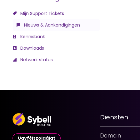
Mijn Support Tickets
Nieuws & Aankondigingen
Kennisbank
Downloads
Netwerk status
Diensten
Domain
Ügyfélszolgálat