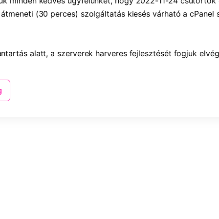
jük minden kedves ügyfelünket, hogy 2022-11-24 csütörtök 
 átmeneti (30 perces) szolgáltatás kiesés várható a cPanel 
ntartás alatt, a szerverek harveres fejlesztését fogjuk elvég
g