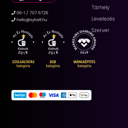
Tárhely
06-1 / 707 6726
Levelezés
hello@sybell.hu
Szerver