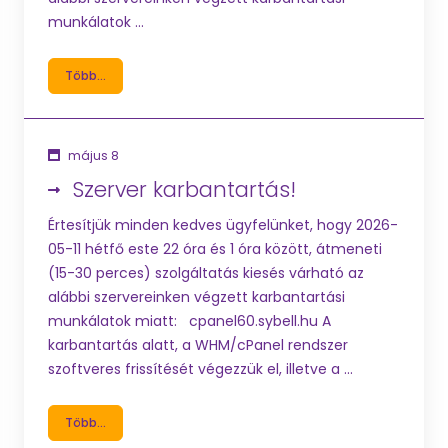
munkálatok ...
Több...
május 8
Szerver karbantartás!
Értesítjük minden kedves ügyfelünket, hogy 2026-
05-11 hétfő este 22 óra és 1 óra között, átmeneti
(15-30 perces) szolgáltatás kiesés várható az
alábbi szervereinken végzett karbantartási
munkálatok miatt: cpanel60.sybell.hu A
karbantartás alatt, a WHM/cPanel rendszer
szoftveres frissítését végezzük el, illetve a ...
Több...