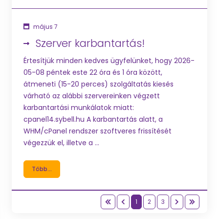
május 7
Szerver karbantartás!
Értesítjük minden kedves ügyfelünket, hogy 2026-
05-08 péntek este 22 óra és 1 óra között,
átmeneti (15-20 perces) szolgáltatás kiesés
várható az alábbi szervereinken végzett
karbantartási munkálatok miatt:
cpanel14.sybell.hu A karbantartás alatt, a
WHM/cPanel rendszer szoftveres frissítését
végezzük el, illetve a ...
Több...
1
2
3