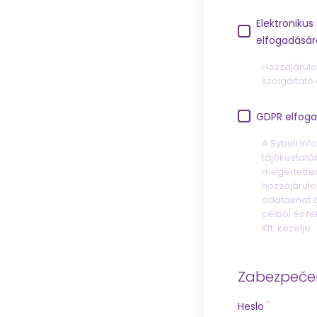
Elektronikus
elfogadásár
Hozzájárulo
szolgáltató 
GDPR elfog
A Sybell Inf
tájékoztató
megértette
hozzájárulo
adataimat a
célból és fe
Kft. kezelje.
Zabezpečen
Heslo