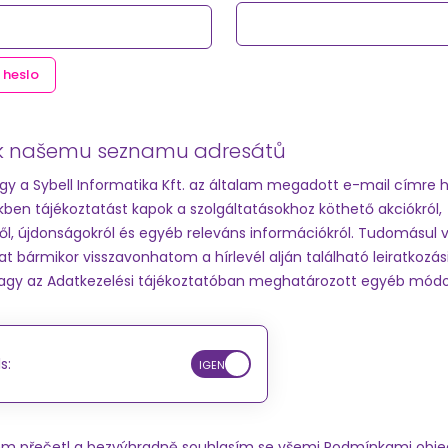
 heslo
e k našemu seznamu adresátů
ogy a Sybell Informatika Kft. az általam megadott e-mail címre h
kben tájékoztatást kapok a szolgáltatásokhoz köthető akciókról,
l, újdonságokról és egyéb releváns információkról. Tudomásul
 bármikor visszavonhatom a hírlevél alján található leiratkozási
vagy az Adatkezelési tájékoztatóban meghatározott egyéb mód
s:
em přečetl a bezvýhradně souhlasím se všemi
Podmínkami obj