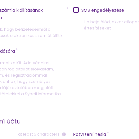
 számla kiállításának
SMS engedélyezése
a
Ha bejelölöd, akkor elfog
értesítéseket
k, hogy befizetéseimről a
csak elektronikus számlát állít ki.
adására
ormatika Kft. Adatvédelmi
ban foglaltakat elolvastam,
m, és regisztrációmmal
k ahhoz, hogy személyes
 tájékoztatóban megjelölt
ltételekkel a Sybell Informatika
í účtu
at least 5 characters
Potvrzení hesla