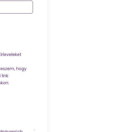
írleveleket
 veszem, hogy
 link
okon.
ednávaných