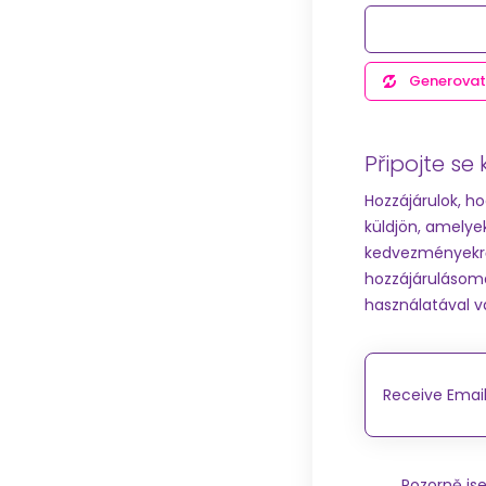
Generovat
Připojte s
Hozzájárulok, h
küldjön, amelye
kedvezményekrő
hozzájárulásomat
használatával 
Receive Email
Pozorně js