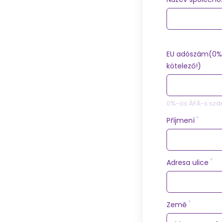
EU adószám(0%
kötelező!)
0%-os ÁFÁ-s szá
Příjmení
Adresa ulice
Země