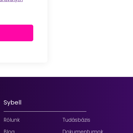
Sybell
Rólunk
Tudásbázis
Blog
Dokumentumok