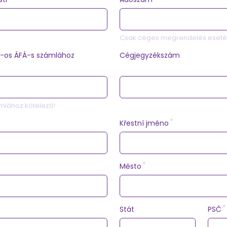
Csak céges megrendelés esetén
-os ÁFÁ-s számlához
Cégjegyzékszám
mlához kötelező!
Křestní jméno
Město
Stát
PSČ