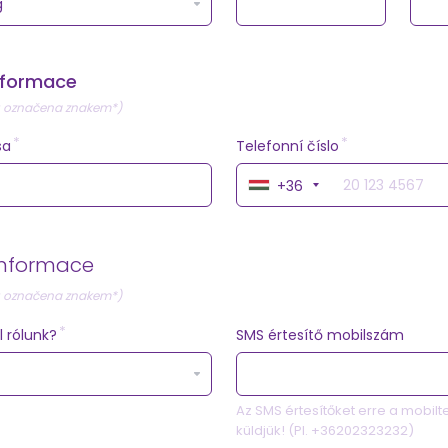
informace
u označena znakem*)
sa
Telefonní číslo
+36
 informace
u označena znakem*)
l rólunk?
SMS értesítő mobilszám
Az SMS értesítőket erre a mobil
küldjük! (Pl. +36202323232)