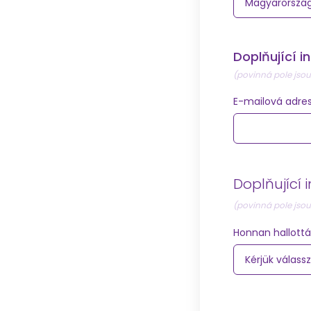
Doplňující 
(povinná pole jso
E-mailová adre
Doplňující
(povinná pole jso
Honnan hallottá