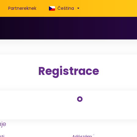
Partnereknek
Čeština
Registrace
je
ti
Adószám