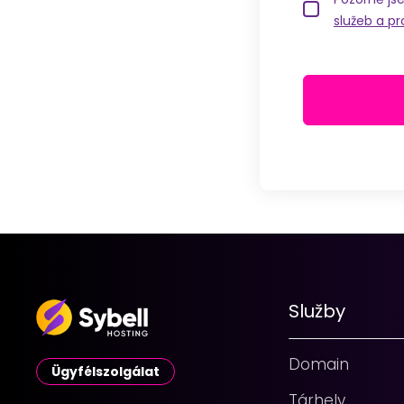
služeb a p
Služby
Domain
Ügyfélszolgálat
Tárhely