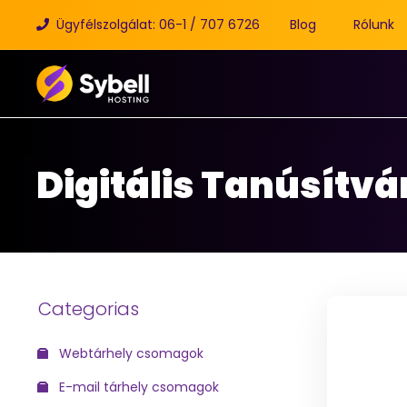
Ügyfélszolgálat: 06-1 / 707 6726
Blog
Rólunk
Digitális Tanúsítvá
Categorias
Webtárhely csomagok
E-mail tárhely csomagok