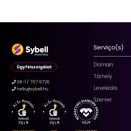
Serviço(s)
Domain
Ügyfélszolgálat
Tárhely
06-1 / 707 6726
Levelezés
hello@sybell.hu
Szerver