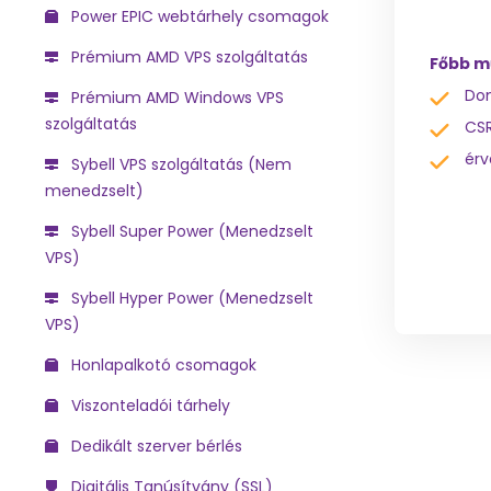
Power EPIC webtárhely csomagok
Prémium AMD VPS szolgáltatás
Főbb m
Dom
Prémium AMD Windows VPS
szolgáltatás
CSR
érv
Sybell VPS szolgáltatás (Nem
menedzselt)
Sybell Super Power (Menedzselt
VPS)
Sybell Hyper Power (Menedzselt
VPS)
Honlapalkotó csomagok
Viszonteladói tárhely
Dedikált szerver bérlés
Digitális Tanúsítvány (SSL)