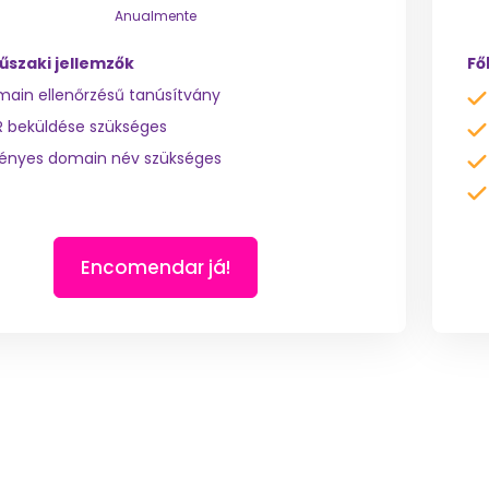
Anualmente
űszaki jellemzők
Fő
ain ellenőrzésű tanúsítvány
 beküldése szükséges
ényes domain név szükséges
Encomendar já!