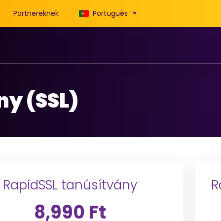
Partnereknek
Português
ny (SSL)
RapidSSL tanúsítvány
R
8,990 Ft