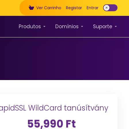
Ver Carrinho
Registar
Entrar
Produtos
Domínios
Suporte
apidSSL WildCard tanúsítvány
55,990 Ft