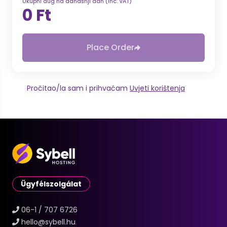
Ukupni dug na današnji dan (inc. VAT)
0 Ft
Place Order
Pročitao/la sam i prihvaćam
Uvjeti korištenja
Ügyfélszolgálat
06-1 / 707 6726
hello@sybell.hu