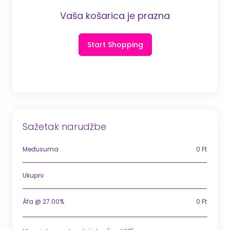
Vaša košarica je prazna
Start Shopping
Sažetak narudžbe
Međusuma
0 Ft
Ukupni
Áfa @ 27.00%
0 Ft